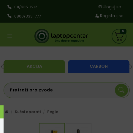
Uloguj se
011/635-1212
Registruj se
0800/333-777
0
AKCIJA
CARBON
Kućni aparati
Pegle