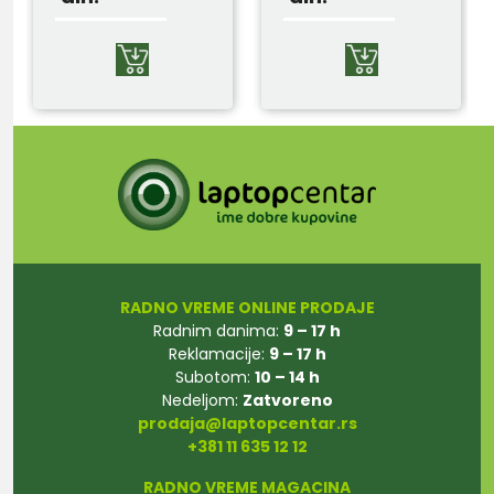
RADNO VREME ONLINE PRODAJE
Radnim danima:
9 – 17 h
Reklamacije:
9 – 17 h
Subotom:
10 – 14 h
Nedeljom:
Zatvoreno
prodaja@laptopcentar.rs
+381 11 635 12 12
RADNO VREME MAGACINA