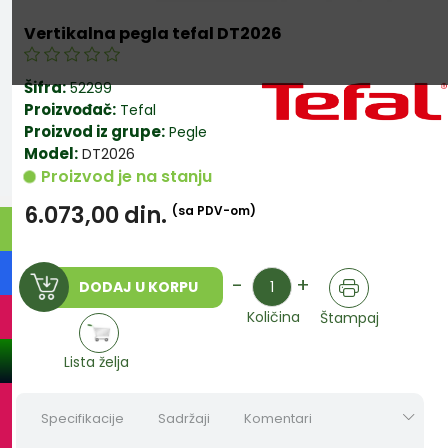
Vertikalna pegla tefal DT2026
Šifra:
52299
Proizvođač:
Tefal
Proizvod iz grupe:
Pegle
Model:
DT2026
Proizvod je na stanju
6.073,00
din.
(sa PDV-om)
Količina
-
+
DODAJ U KORPU
Količina
Štampaj
Lista želja
Specifikacije
Sadržaji
Komentari