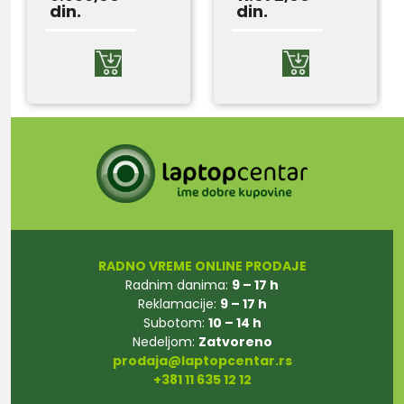
din.
din.
RADNO VREME ONLINE PRODAJE
Radnim danima:
9 – 17 h
Reklamacije:
9 – 17 h
Subotom:
10 – 14 h
Nedeljom:
Zatvoreno
prodaja@laptopcentar.rs
+381 11 635 12 12