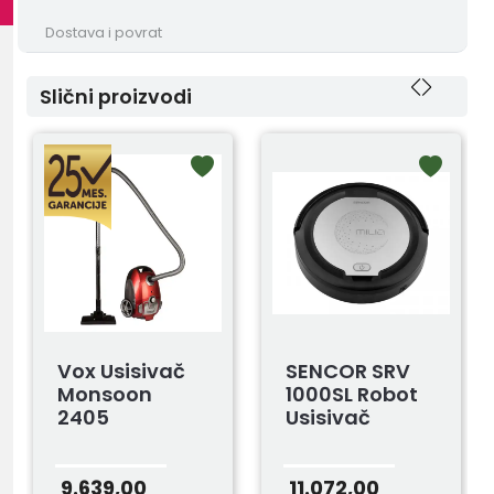
Dostava i povrat
Slični proizvodi
Vox Usisivač
SENCOR SRV
Monsoon
1000SL Robot
2405
Usisivač
9.639,00
11.072,00