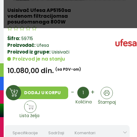
Usisivač Ufesa AP5150sa
vodenom filtracijomsa
posudomsnaga 800W
Šifra:
59715
Proizvođač:
Ufesa
Proizvod iz grupe:
Usisivači
Proizvod je na stanju
10.080,00
din.
(sa PDV-om)
Količina
-
+
DODAJ U KORPU
Količina
Štampaj
Lista želja
Specifikacije
Sadržaji
Komentari