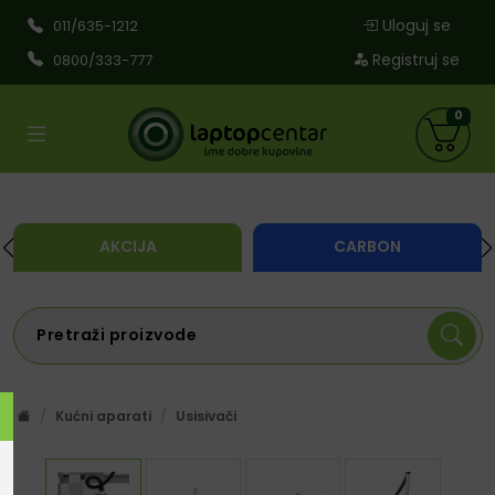
Uloguj se
011/635-1212
Registruj se
0800/333-777
0
AKCIJA
CARBON
Kućni aparati
Usisivači