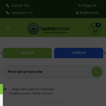
Uloguj se
011/635-1212
Registruj se
0800/333-777
0
AKCIJA
CARBON
Nega tela, lepota i zdravlje
Stajleri, prese i četke za kosu