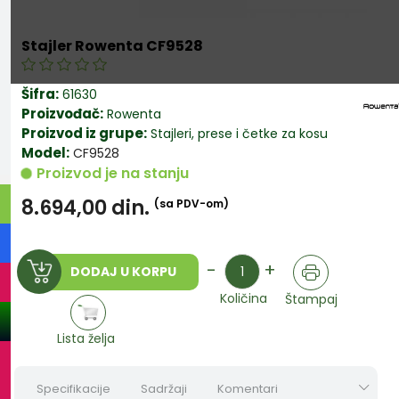
Stajler Rowenta CF9528
Šifra:
61630
Proizvođač:
Rowenta
Proizvod iz grupe:
Stajleri, prese i četke za kosu
Model:
CF9528
Proizvod je na stanju
8.694,00
din.
(sa PDV-om)
Količina
-
+
DODAJ U KORPU
Količina
Štampaj
Lista želja
Specifikacije
Sadržaji
Komentari