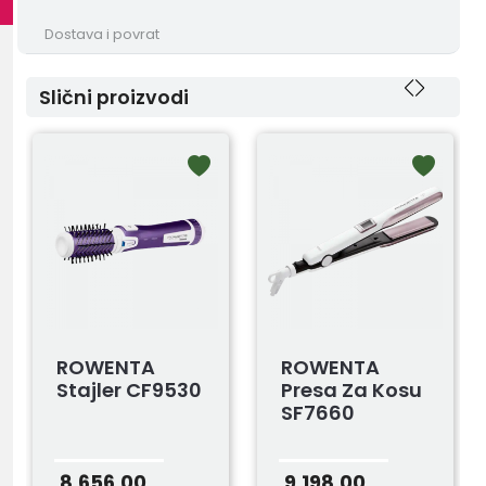
Dostava i povrat
Slični proizvodi
ROWENTA
ROWENTA
Stajler CF9530
Presa Za Kosu
SF7660
8.656,00
9.198,00