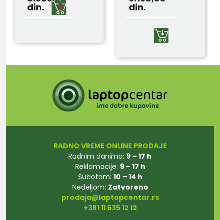
din.
din.
RADNO VREME ONLINE PRODAJE
Radnim danima:
9 – 17 h
Reklamacije:
9 – 17 h
Subotom:
10 – 14 h
Nedeljom:
Zatvoreno
prodaja@laptopcentar.rs
+381 11 635 12 12