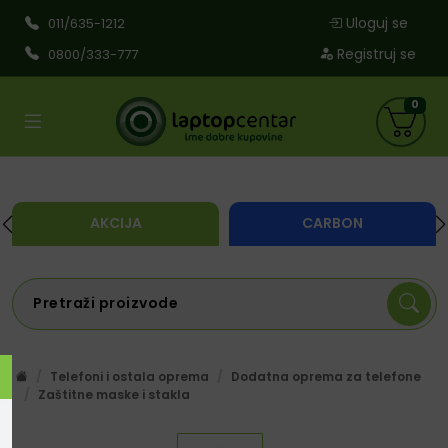
Uloguj se
011/635-1212
Registruj se
0800/333-777
0
AKCIJA
CARBON
Telefoni i ostala oprema
Dodatna oprema za telefone
Zaštitne maske i stakla