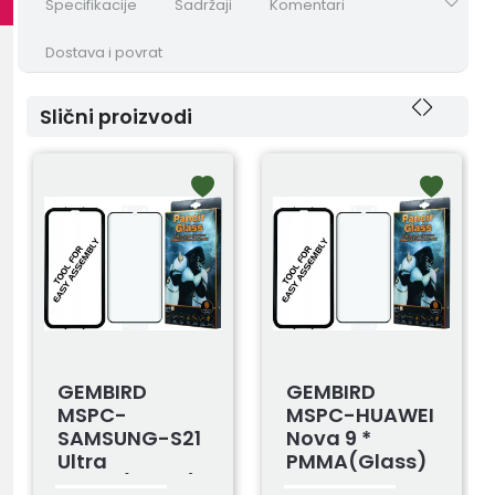
Specifikacije
Sadržaji
Komentari
Dostava i povrat
Slični proizvodi
GEMBIRD
GEMBIRD
MSPC-
MSPC-HUAWEI
SAMSUNG-S21
Nova 9 *
Ultra
PMMA(glass)
PMMA(glass)
Folija, Full