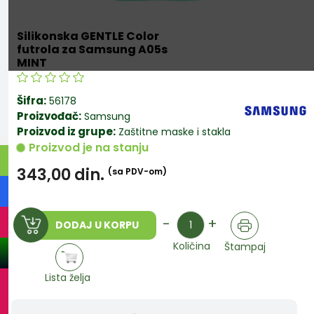
Silikonska GENTLE Color
futrola za Samsung A05s
MINT
Šifra:
56178
Proizvođač:
Samsung
Proizvod iz grupe:
Zaštitne maske i stakla
Proizvod je na stanju
343,00
din.
(sa PDV-om)
Količina
-
+
DODAJ U KORPU
Količina
Štampaj
Lista želja