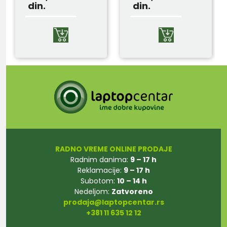
din.
din.
RADNO VREME ONLINE PRODAJE
Radnim danima:
9 – 17 h
Reklamacije:
9 – 17 h
Subotom:
10 – 14 h
Nedeljom:
Zatvoreno
prodaja@laptopcentar.rs
+381 11 635 12 12