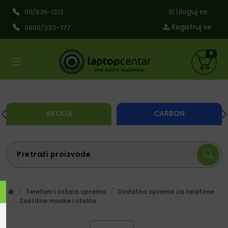
Uloguj se
011/635-1212
Registruj se
0800/333-777
0
AKCIJA
CARBON
Telefoni i ostala oprema
Dodatna oprema za telefone
Zaštitne maske i stakla