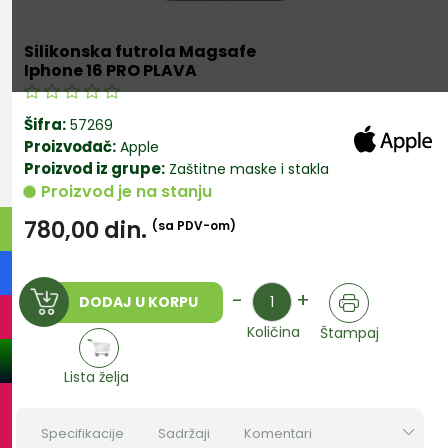
Silikonska futrola Magsafe
Iphone 16 PRO PLAVA
Šifra:
57269
Proizvođač:
Apple
Proizvod iz grupe:
Zaštitne maske i stakla
Proizvod je na stanju
780,00
din.
(sa PDV-om)
Količina
-
+
DODAJ U KORPU
Količina
Štampaj
Lista želja
Specifikacije
Sadržaji
Komentari