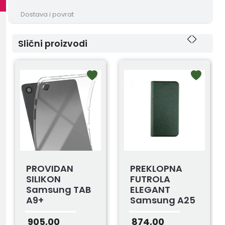
Dostava i povrat
Slični proizvodi
PROVIDAN
PREKLOPNA
SILIKON
FUTROLA
Samsung TAB
ELEGANT
A9+
Samsung A25
MASLINASTA
905,00
874,00