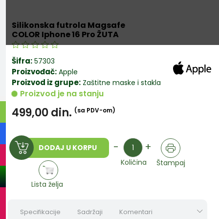
Silikonska futrola Magsafe
COLOR Iphone 16 Pro ŽUTA
Šifra:
57303
Proizvođač:
Apple
Proizvod iz grupe:
Zaštitne maske i stakla
Proizvod je na stanju
499,00
din.
(sa PDV-om)
Količina
-
+
DODAJ U KORPU
Količina
Štampaj
Lista želja
Specifikacije
Sadržaji
Komentari