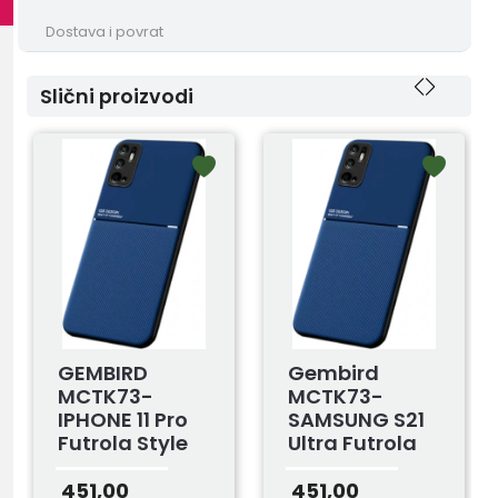
Dostava i povrat
Slični proizvodi
GEMBIRD
Gembird
MCTK73-
MCTK73-
IPHONE 11 Pro
SAMSUNG S21
Futrola Style
Ultra Futrola
Magnetic Blue
Style
Magnetic Blue
451,00
451,00