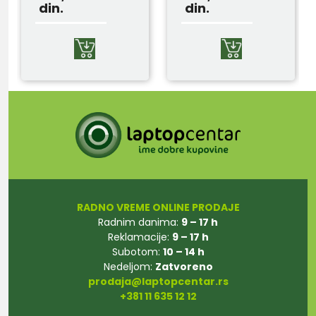
din.
din.
RADNO VREME ONLINE PRODAJE
Radnim danima:
9 – 17 h
Reklamacije:
9 – 17 h
Subotom:
10 – 14 h
Nedeljom:
Zatvoreno
prodaja@laptopcentar.rs
+381 11 635 12 12