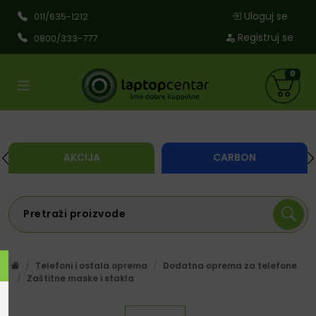
Uloguj se
011/635-1212
Registruj se
0800/333-777
0
AKCIJA
CARBON
Telefoni i ostala oprema
Dodatna oprema za telefone
Zaštitne maske i stakla