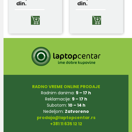
din.
din.
RADNO VREME ONLINE PRODAJE
Radnim danima:
9 – 17 h
Reklamacije:
9 – 17 h
Subotom:
10 – 14 h
Nedeljom:
Zatvoreno
prodaja@laptopcentar.rs
+381 11 635 12 12