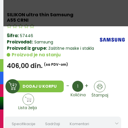
SILIKON ultra thin Samsung
A55 CRNI
Šifra:
57446
Proizvođač:
Samsung
Proizvod iz grupe:
Zaštitne maske i stakla
Proizvod je na stanju
406,00
din.
(sa PDV-om)
Količina
-
+
DODAJ U KORPU
Količina
Štampaj
Lista želja
Specifikacije
Sadržaji
Komentari