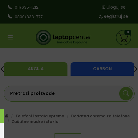
Uloguj se
011/635-1212
Registruj se
0800/333-777
0
AKCIJA
CARBON
Telefoni i ostala oprema
Dodatna oprema za telefone
Zaštitne maske i stakla