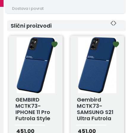
Dostava i povrat
Slični proizvodi
GEMBIRD
Gembird
MCTK73-
MCTK73-
IPHONE 11 Pro
SAMSUNG S21
Futrola Style
Ultra Futrola
Magnetic Blue
Style
Magnetic Blue
451,00
451,00