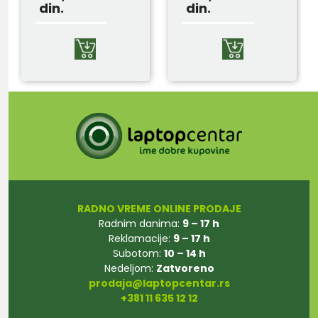
din.
din.
RADNO VREME ONLINE PRODAJE
Radnim danima:
9 – 17 h
Reklamacije:
9 – 17 h
Subotom:
10 – 14 h
Nedeljom:
Zatvoreno
prodaja@laptopcentar.rs
+381 11 635 12 12