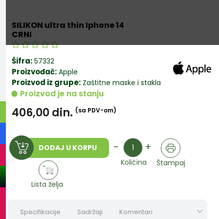
SILIKON ultra thin Iphone 14
CRNI
Šifra:
57332
Proizvođač:
Apple
Proizvod iz grupe:
Zaštitne maske i stakla
Proizvod je na stanju
406,00
din.
(sa PDV-om)
Količina
-
+
DODAJ U KORPU
Količina
Štampaj
Lista želja
Specifikacije
Sadržaji
Komentari