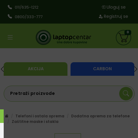
Uloguj se
011/635-1212
Registruj se
0800/333-777
0
AKCIJA
CARBON
Telefoni i ostala oprema
Dodatna oprema za telefone
Zaštitne maske i stakla