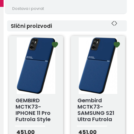
Dostava i povrat
Slični proizvodi
GEMBIRD
Gembird
MCTK73-
MCTK73-
IPHONE 11 Pro
SAMSUNG S21
Futrola Style
Ultra Futrola
Magnetic Blue
Style
Magnetic Blue
451,00
451,00