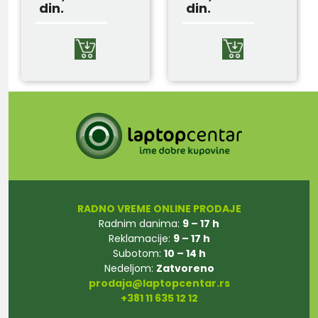
din.
din.
RADNO VREME ONLINE PRODAJE
Radnim danima:
9 – 17 h
Reklamacije:
9 – 17 h
Subotom:
10 – 14 h
Nedeljom:
Zatvoreno
prodaja@laptopcentar.rs
+381 11 635 12 12