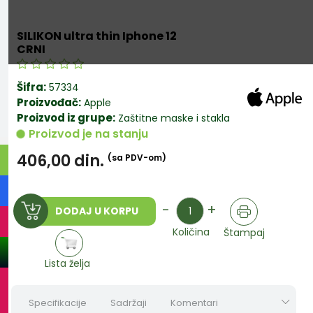
SILIKON ultra thin Iphone 12
CRNI
Šifra:
57334
Proizvođač:
Apple
Proizvod iz grupe:
Zaštitne maske i stakla
Proizvod je na stanju
406,00
din.
(sa PDV-om)
Količina
-
+
DODAJ U KORPU
Količina
Štampaj
Lista želja
Specifikacije
Sadržaji
Komentari