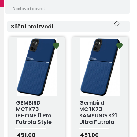
Dostava i povrat
Slični proizvodi
GEMBIRD
Gembird
MCTK73-
MCTK73-
IPHONE 11 Pro
SAMSUNG S21
Futrola Style
Ultra Futrola
Magnetic Blue
Style
Magnetic Blue
451,00
451,00