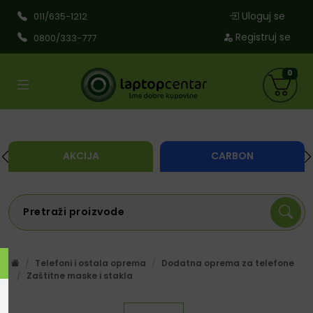
Uloguj se
011/635-1212
Registruj se
0800/333-777
0
AKCIJA
CARBON
Telefoni i ostala oprema
Dodatna oprema za telefone
Zaštitne maske i stakla