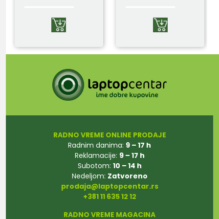
RADNO VREME ONLINE PRODAJE
Radnim danima:
9 – 17 h
Reklamacije:
9 – 17 h
Subotom:
10 – 14 h
Nedeljom:
Zatvoreno
prodaja@laptopcentar.rs
+381 11 635 12 12
RADNO VREME MAGACINA