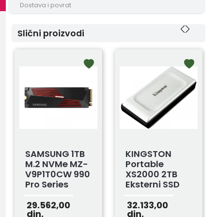
Dostava i povrat
Slični proizvodi
SAMSUNG 1TB
KINGSTON
M.2 NVMe MZ-
Portable
V9P1T0CW 990
XS2000 2TB
Pro Series
Eksterni SSD
Heatsink SSD
SXS20002000G
29.562,00
32.133,00
din.
din.