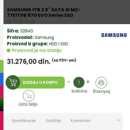
SAMSUNG 1TB 2.5'' SATA III MZ-
77E1T0B 870 EVO Series SSD
Šifra:
32840
Proizvođač:
Samsung
Proizvod iz grupe:
HDD i SSD
Proizvod je na stanju
31.276,00
din.
(sa PDV-om)
Količina
-
+
DODAJ U KORPU
Količina
Štampaj
Lista želja
Specifikacije
Sadržaji
Komentari