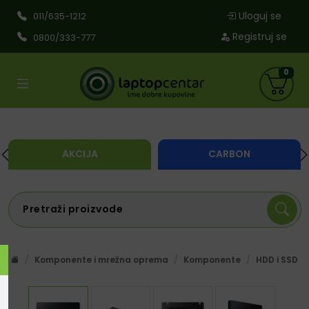
Uloguj se
011/635-1212
Registruj se
0800/333-777
0
AKCIJA
CARBON
Komponente i mrežna oprema
Komponente
HDD i SSD