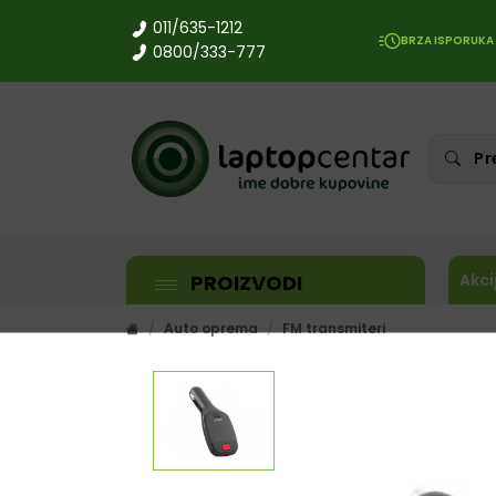
011/635-1212
BRZA ISPORUKA
0800/333-777
PROIZVODI
Akci
Auto oprema
FM transmiteri