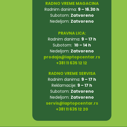
RADNO VREME MAGACINA
Radnim danima:
9 – 16.30 h
Subotom:
Zatvoreno
Nedeljom:
Zatvoreno
PRAVNA LICA:
Radnim danima:
9 – 17 h
Subotom:
10 – 14 h
Nedeljom:
Zatvoreno
prodaja@laptopcentar.rs
+381 11 635 12 12
RADNO VREME SERVISA
Radnim danima:
9 – 17 h
Reklamacije:
9 – 17 h
Subotom:
Zatvoreno
Nedeljom:
Zatvoreno
servis@laptopcentar.rs
+381 11 635 12 20