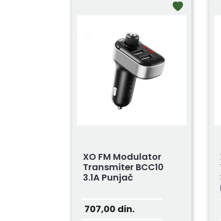
XO FM Modulator
Transmiter BCC10
3.1A Punjač
707,00
din.