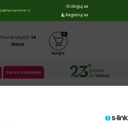
Uloguj se
ja@laptopcentar.rs
Registruj se
0
Povrat unutar
14
dana
Korpa
Sve za osveženje