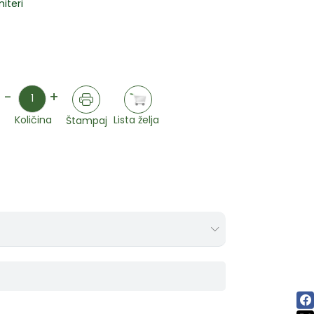
iteri
Količina
-
+
Lista želja
Količina
Štampaj