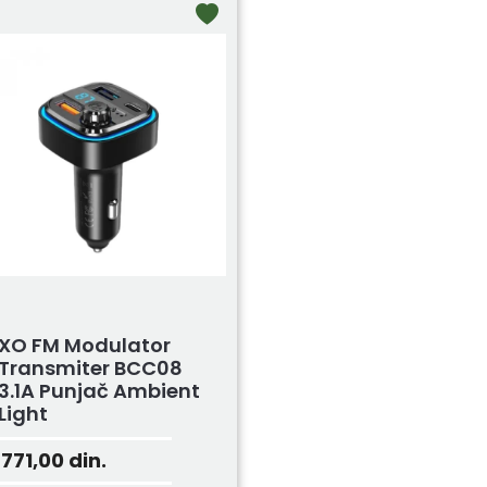
XO FM Modulator
Transmiter BCC08
3.1A Punjač Ambient
Light
771,00
din.