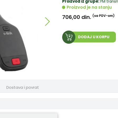
Proizvod iz grupe:
FM transm
Proizvod je na stanju
706,00
din.
(sa PDV-om)
DODAJ U KORPU
Dostava i povrat