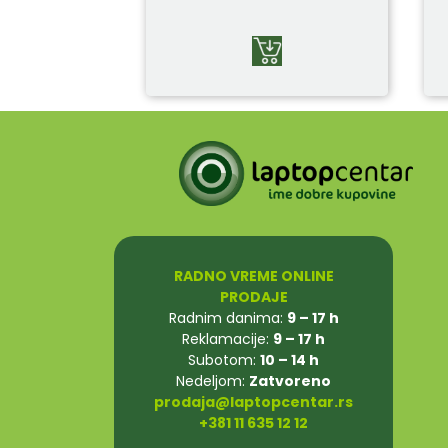
RADNO VREME ONLINE
PRODAJE
Radnim danima:
9 – 17 h
Reklamacije:
9 – 17 h
Subotom:
10 – 14 h
Nedeljom:
Zatvoreno
prodaja@laptopcentar.rs
+381 11 635 12 12