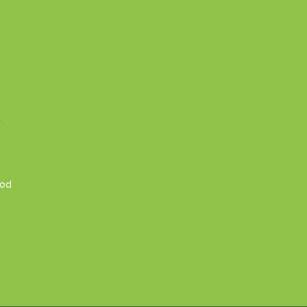
A
 od