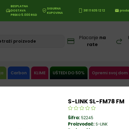
BESPLATNA
SIGURNA
DOSTAVA
381 11 635 12 12
proda
KUPOVINA
PREKO 5.000 RSD
Placanje
na
rate
ja
Carbon
KLIME
UŠTEDI DO 50%
Opremi svoj dom
S-LINK SL-FM78 FM
Šifra:
52245
Proizvođač:
S-LINK