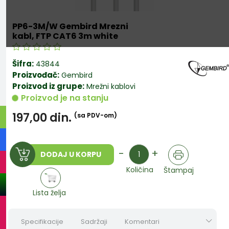
PP6-3M/W Gembird Mrezni
kabl, FTP CAT6 3m white
Šifra:
43844
Proizvođač:
Gembird
Proizvod iz grupe:
Mrežni kablovi
Proizvod je na stanju
197,00
din.
(sa PDV-om)
Količina
-
+
DODAJ U KORPU
Količina
Štampaj
Lista želja
Specifikacije
Sadržaji
Komentari