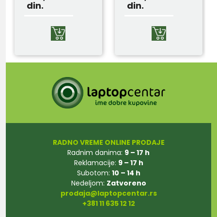
din.
din.
RADNO VREME ONLINE PRODAJE
Radnim danima:
9 – 17 h
Reklamacije:
9 – 17 h
Subotom:
10 – 14 h
Nedeljom:
Zatvoreno
prodaja@laptopcentar.rs
+381 11 635 12 12