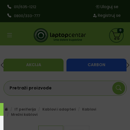
Uloguj se
011/635-1212
Registruj se
0800/333-777
0
AKCIJA
CARBON
IT periferija
Kablovi i adapteri
Kablovi
Mrežni kablovi