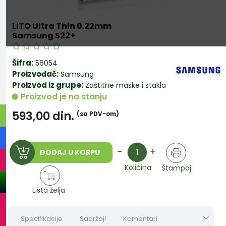
LITO Ultra Thin 0.22mm
Samsung S22+
Šifra:
56054
Proizvođač:
Samsung
Proizvod iz grupe:
Zaštitne maske i stakla
Proizvod je na stanju
593,00
din.
(sa PDV-om)
Količina
-
+
DODAJ U KORPU
Količina
Štampaj
Lista želja
Specifikacije
Sadržaji
Komentari