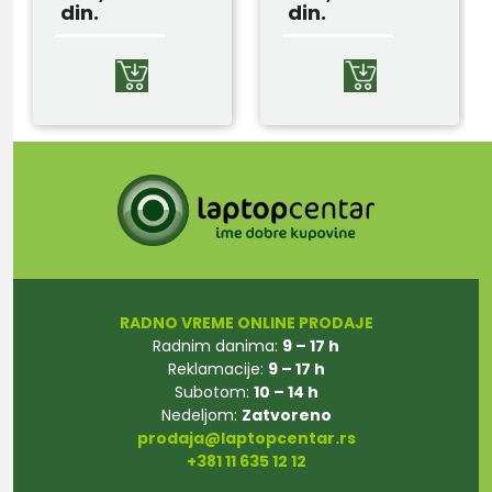
din.
din.
RADNO VREME ONLINE PRODAJE
Radnim danima:
9 – 17 h
Reklamacije:
9 – 17 h
Subotom:
10 – 14 h
Nedeljom:
Zatvoreno
prodaja@laptopcentar.rs
+381 11 635 12 12