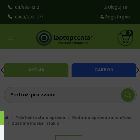
Uloguj se
011/635-1212
Registruj se
0800/333-777
0
AKCIJA
CARBON
Telefoni i ostala oprema
Dodatna oprema za telefone
Zaštitne maske i stakla