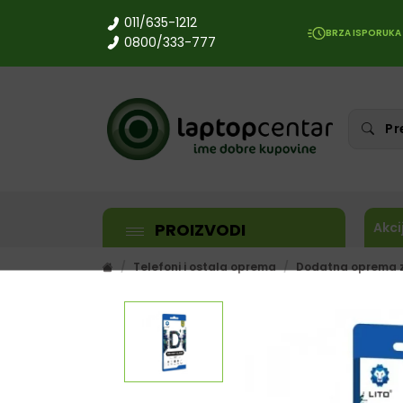
011/635-1212
BRZA ISPORUKA
0800/333-777
PROIZVODI
Akci
Telefoni i ostala oprema
Dodatna oprema z