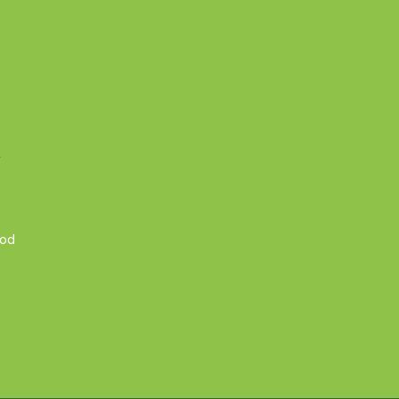
A
 od