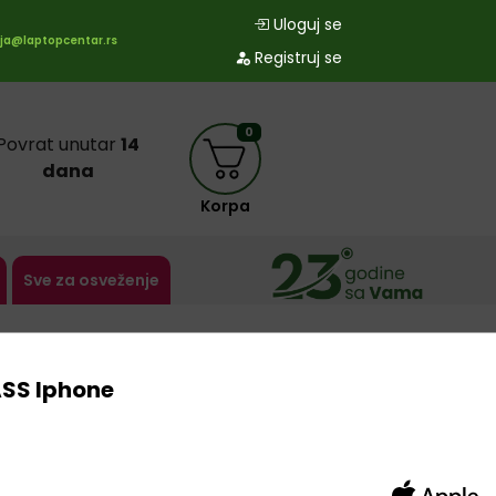
Uloguj se
ja@laptopcentar.rs
Registruj se
0
Povrat unutar
14
dana
Korpa
Sve za osveženje
ASS Iphone