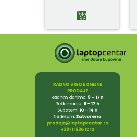
RADNO VREME ONLINE
PRODAJE
Radnim danima:
9 – 17 h
Reklamacije:
9 – 17 h
Subotom:
10 – 14 h
Nedeljom:
Zatvoreno
prodaja@laptopcentar.rs
+381 11 635 12 12