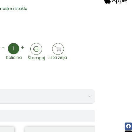
maske i stakla
Količina
-
+
Lista želja
Količina
Štampaj