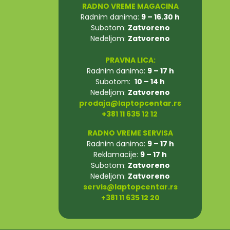
RADNO VREME MAGACINA
Radnim danima:
9 – 16.30 h
Subotom:
Zatvoreno
Nedeljom:
Zatvoreno
PRAVNA LICA:
Radnim danima:
9 – 17 h
Subotom:
10 – 14 h
Nedeljom:
Zatvoreno
prodaja@laptopcentar.rs
+381 11 635 12 12
RADNO VREME SERVISA
Radnim danima:
9 – 17 h
Reklamacije:
9 – 17 h
Subotom:
Zatvoreno
Nedeljom:
Zatvoreno
servis@laptopcentar.rs
+381 11 635 12 20