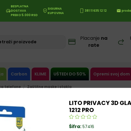
BESPLATNA
SIGURNA
DOSTAVA
381 11 635 12 12
proda
KUPOVINA
PREKO 5.000 RSD
Placanje
na
rate
ja
Carbon
KLIME
UŠTEDI DO 50%
Opremi svoj dom
a telefone
Zaštitne maske i stakla
LITO PRIVACY 3D GL
1212 PRO
Šifra:
57416