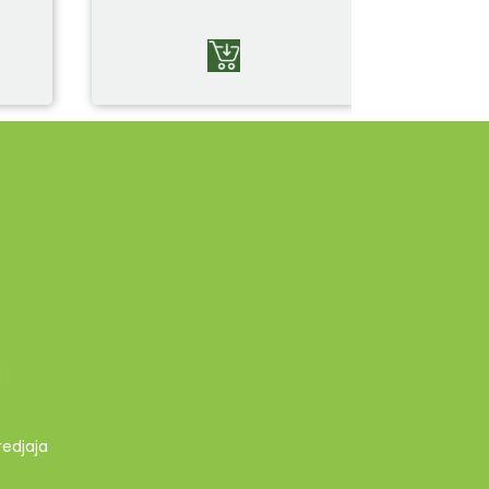
g
redjaja