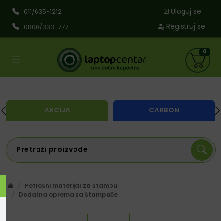
Uloguj se
011/635-1212
Registruj se
0800/333-777
0
AKCIJA
CARBON
Potrošni materijal za štampu
Dodatna oprema za štampače