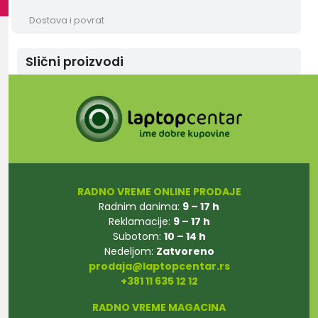
Dostava i povrat
Slični proizvodi
RADNO VREME ONLINE PRODAJE
Radnim danima:
9 – 17 h
Reklamacije:
9 – 17 h
Subotom:
10 – 14 h
Nedeljom:
Zatvoreno
prodaja@laptopcentar.rs
+381 11 635 12 12
RADNO VREME MAGACINA