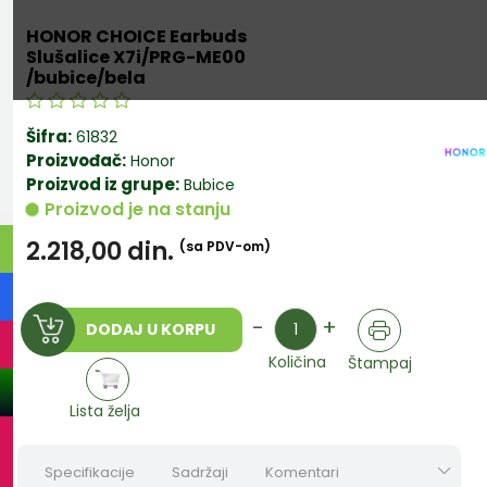
HONOR CHOICE Earbuds
Slušalice X7i/PRG-ME00
/bubice/bela
Šifra:
61832
Proizvođač:
Honor
Proizvod iz grupe:
Bubice
Proizvod je na stanju
2.218,00
din.
(sa PDV-om)
Količina
-
+
DODAJ U KORPU
Količina
Štampaj
Lista želja
Specifikacije
Sadržaji
Komentari