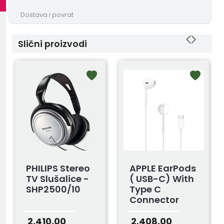
Dostava i povrat
Slični proizvodi
PHILIPS Stereo
APPLE EarPods
TV Slušalice -
( USB-C) With
SHP2500/10
Type C
Connector
Myqy3zma
2.410,00
2.408,00