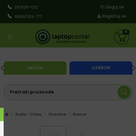
Uloguj se
011/635-1212
Registruj se
0800/333-777
0
AKCIJA
CARBON
Audio - Video
Slušalice
Bubice