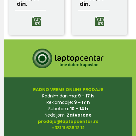
din.
din.
RADNO VREME ONLINE PRODAJE
Radnim danima:
9 – 17 h
Reklamacije:
9 – 17 h
Subotom:
10 – 14 h
Nedeljom:
Zatvoreno
prodaja@laptopcentar.rs
+381 11 635 12 12