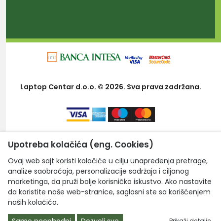
Laptop Centar d.o.o. © 2026. Sva prava zadržana.
Upotreba kolačića (eng. Cookies)
Ovaj web sajt koristi kolačiće u cilju unapređenja pretrage,
analize saobraćaja, personalizacije sadržaja i ciljanog
marketinga, da pruži bolje korisničko iskustvo. Ako nastavite
da koristite naše web-stranice, saglasni ste sa korišćenjem
naših kolačića.
Samo neophodni
Dozvoli sve
Prikaži detalje