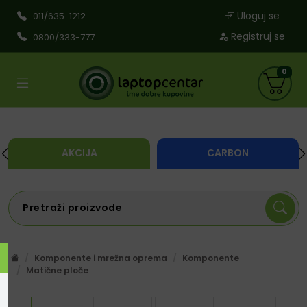
Uloguj se
011/635-1212
Registruj se
0800/333-777
0
AKCIJA
CARBON
Komponente i mrežna oprema
Komponente
Matične ploče