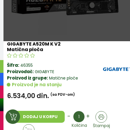
GIGABYTE A520M K V2
Matična ploča
Šifra:
46355
Proizvođač:
GIGABYTE
Proizvod iz grupe:
Matične ploče
Proizvod je na stanju
6.534,00
din.
(sa PDV-om)
Količina
-
+
DODAJ U KORPU
Količina
Štampaj