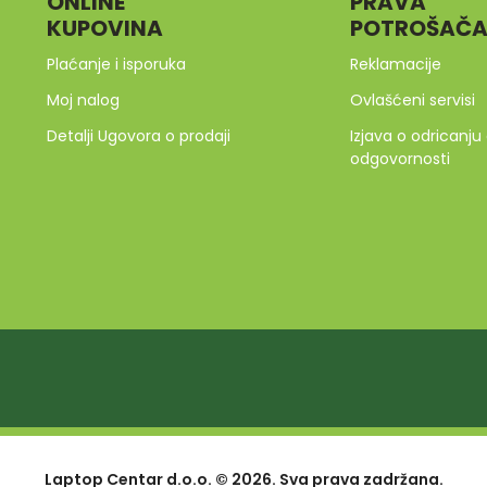
ONLINE
PRAVA
KUPOVINA
POTROŠAČ
Plaćanje i isporuka
Reklamacije
Moj nalog
Ovlašćeni servisi
Detalji Ugovora o prodaji
Izjava o odricanju
odgovornosti
Laptop Centar d.o.o. © 2026. Sva prava zadržana.