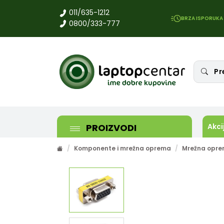
011/635-1212
BRZA ISPORUKA
0800/333-777
PROIZVODI
Akci
Komponente i mrežna oprema
Mrežna opr