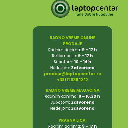
RADNO VREME ONLINE
PRODAJE
Radnim danima:
9 – 17 h
Reklamacije:
9 – 17 h
Subotom:
10 – 14 h
Nedeljom:
Zatvoreno
prodaja@laptopcentar.rs
+381 11 635 12 12
RADNO VREME MAGACINA
Radnim danima:
9 – 16.30 h
Subotom:
Zatvoreno
Nedeljom:
Zatvoreno
PRAVNA LICA:
Radnim danima:
9 – 17 h