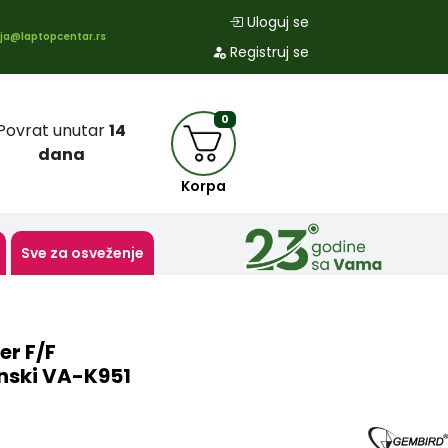
Uloguj se
ja@laptopcentar.rs
Registruj se
0
Povrat unutar
14
dana
Korpa
Sve za osveženje
r F/F
nski VA-K951