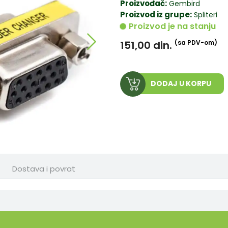
Proizvođač:
Gembird
Proizvod iz grupe:
Spliteri
Proizvod je na stanju
151,00
din.
(sa PDV-om)
DODAJ U KORPU
Dostava i povrat