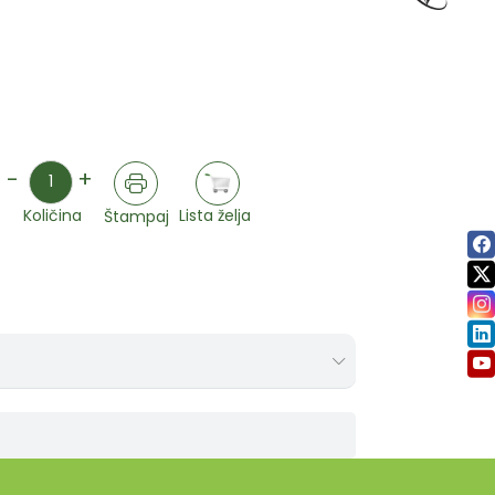
Količina
-
+
Lista želja
Količina
Štampaj