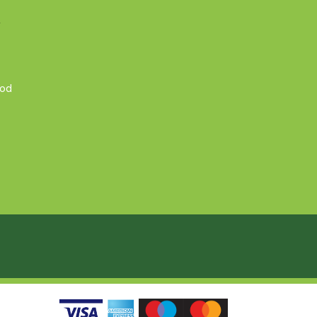
A
 od