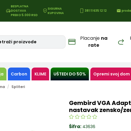
BESPLATNA
SIGURNA
DOSTAVA
381 11 635 12 12
proda
KUPOVINA
PREKO 5.000 RSD
Placanje
na
rate
ja
Carbon
KLIME
UŠTEDI DO 50%
Opremi svoj dom
ema
Spliteri
Gembird VGA Adapte
nastavak zensko/ze
Šifra:
43636