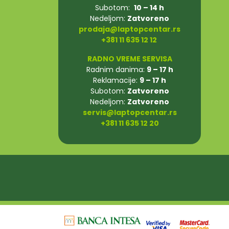
Subotom:
10 – 14 h
Nedeljom:
Zatvoreno
prodaja@laptopcentar.rs
+381 11 635 12 12
RADNO VREME SERVISA
Radnim danima:
9 – 17 h
Reklamacije:
9 – 17 h
Subotom:
Zatvoreno
Nedeljom:
Zatvoreno
servis@laptopcentar.rs
+381 11 635 12 20