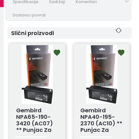
Specifikacije
Sadržaji
Komentari
Dostava i povrat
Slični proizvodi
Gembird
Gembird
NPA65-190-
NPA40-195-
3420 (AC07)
2370 (AC10) **
** Punjac Za
Punjac Za
Laptop 65W-
Laptop 40W-