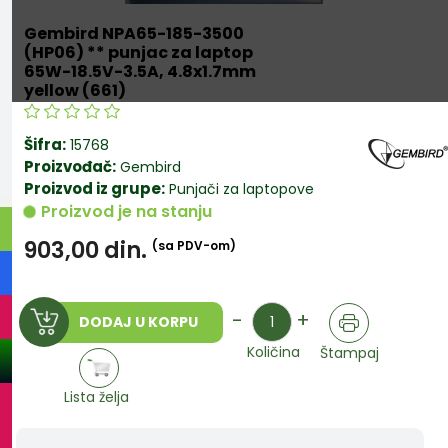
Gembird NPA65-185-3500
(HP06) ** punjac za laptop
65W-18.5V-3.5A, 4.8x1.7mm
yellow (661)
Šifra:
15768
Proizvođač:
Gembird
Proizvod iz grupe:
Punjači za laptopove
Proizvod je na stanju
903,00
din.
(sa PDV-om)
Količina
-
+
DODAJ U KORPU
Količina
Štampaj
Lista želja