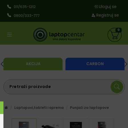
Uloguj se
011/635-1212
Registruj se
0800/333-777
0
AKCIJA
CARBON
Laptopovi,tableti i oprema
Punjači za laptopove