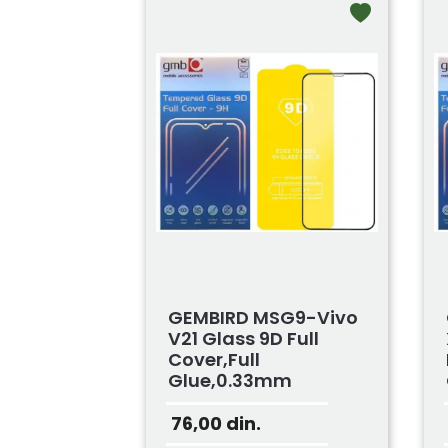
GEMBIRD MSG9-Vivo
V21 Glass 9D Full
Cover,full
Glue,0.33mm
Zastitno...
76,00
din.