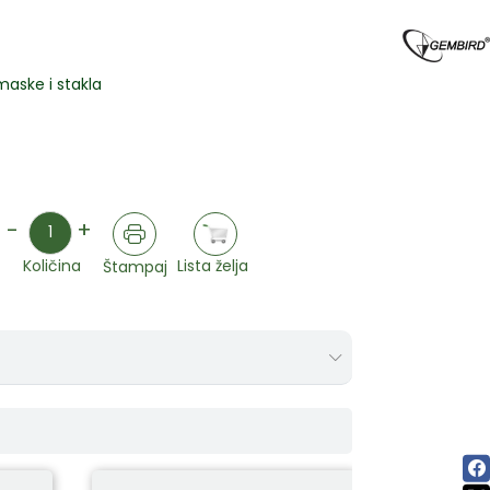
maske i stakla
Količina
-
+
Lista želja
Količina
Štampaj