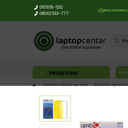
011/635-1212
BRZA ISPORUKA
0800/333-777
PROIZVODI
Akci
Telefoni i ostala oprema
Dodatna oprema z