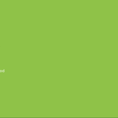
A
 od