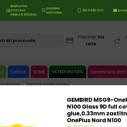
BESPLATNA
SIGURNA
DOSTAVA
381 11 635 12 12
proda
KUPOVINA
PREKO 5.000 RSD
Placanje
na
rate
ja
Carbon
KLIME
UŠTEDI DO 50%
Opremi svoj dom
a telefone
Zaštitne maske i stakla
GEMBIRD MSG9-OneP
N100 Glass 9D full co
glue,0.33mm zastitn
OnePlus Nord N100