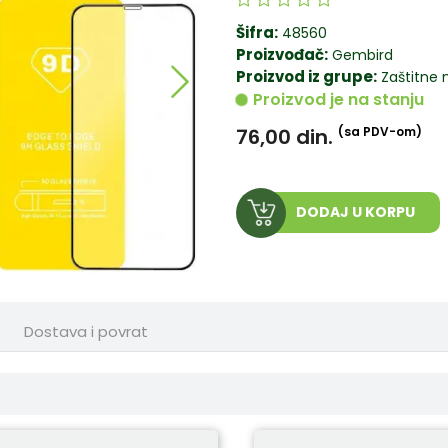
Šifra:
48560
Proizvođač:
Gembird
Proizvod iz grupe:
Zaštitne 
Proizvod je na stanju
76,00
din.
(sa PDV-om)
DODAJ U KORPU
Dostava i povrat