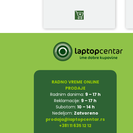
RADNO VREME ONLINE
PRODAJE
Radnim danima:
9 – 17 h
Reklamacije:
9 – 17 h
Subotom:
10 – 14 h
Nedeljom:
Zatvoreno
prodaja@laptopcentar.rs
+381 11 635 12 12