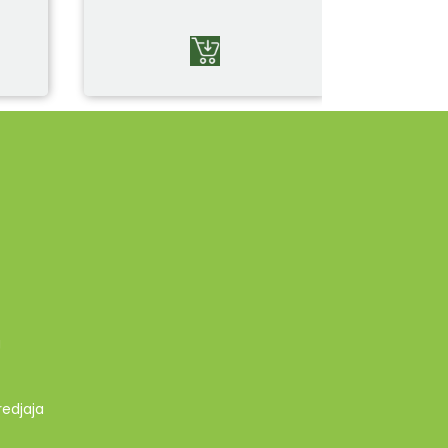
g
redjaja