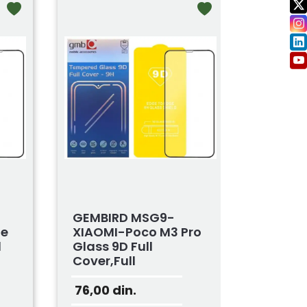
GEMBIRD MSG9-
te
XIAOMI-Poco M3 Pro
l
Glass 9D Full
Cover,full
Glue,0.33m...
76,00
din.