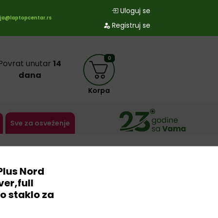
Uloguj se
ja@laptopcentar.rs
Registruj se
0
Povrat unutar
14
dana
Korpa
Sve za osveženje
lus Nord
ver,full
o staklo za