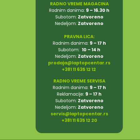
RADNO VREME MAGACINA
Radnim danima:
9 – 16.30 h
Subotom:
Zatvoreno
Nedeljom:
Zatvoreno
PRAVNA LICA:
Radnim danima:
9 – 17 h
Subotom:
10 – 14 h
Nedeljom:
Zatvoreno
prodaja@laptopcentar.rs
+381 11 635 12 12
RADNO VREME SERVISA
Radnim danima:
9 – 17 h
Reklamacije:
9 – 17 h
Subotom:
Zatvoreno
Nedeljom:
Zatvoreno
servis@laptopcentar.rs
+381 11 635 12 20