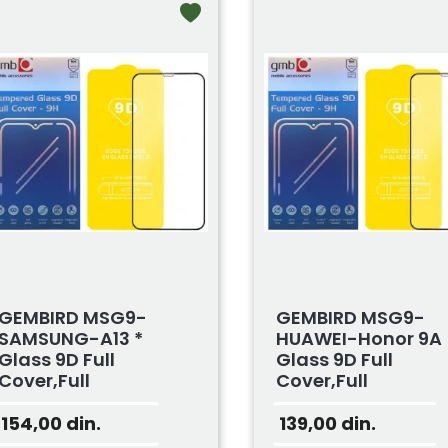
GEMBIRD MSG9-
GEMBIRD MSG9-
SAMSUNG-A13 *
HUAWEI-Honor 9A
Glass 9D Full
Glass 9D Full
Cover,full
Cover,full
Glue,0.33mm Za...
Glue,0.33mm Z...
154,00
din.
139,00
din.