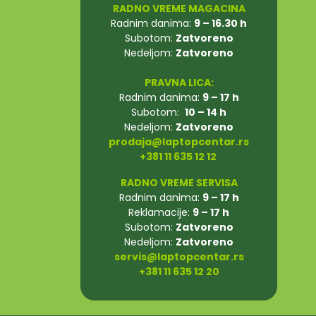
RADNO VREME MAGACINA
Radnim danima:
9 – 16.30 h
Subotom:
Zatvoreno
Nedeljom:
Zatvoreno
PRAVNA LICA:
Radnim danima:
9 – 17 h
Subotom:
10 – 14 h
Nedeljom:
Zatvoreno
prodaja@laptopcentar.rs
+381 11 635 12 12
RADNO VREME SERVISA
Radnim danima:
9 – 17 h
Reklamacije:
9 – 17 h
Subotom:
Zatvoreno
Nedeljom:
Zatvoreno
servis@laptopcentar.rs
+381 11 635 12 20