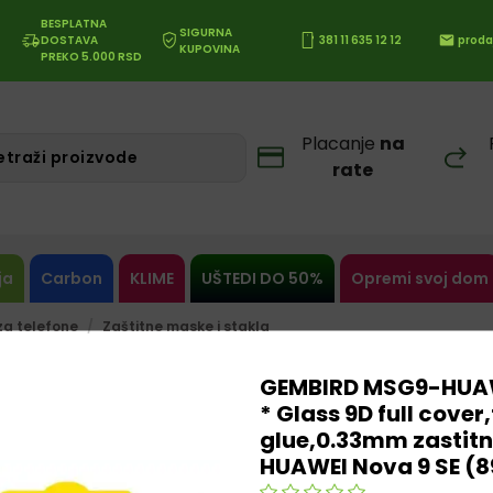
BESPLATNA
SIGURNA
DOSTAVA
381 11 635 12 12
proda
KUPOVINA
PREKO 5.000 RSD
Placanje
na
rate
ja
Carbon
KLIME
UŠTEDI DO 50%
Opremi svoj dom
a telefone
Zaštitne maske i stakla
GEMBIRD MSG9-HUAW
* Glass 9D full cover,
glue,0.33mm zastitn
HUAWEI Nova 9 SE (8