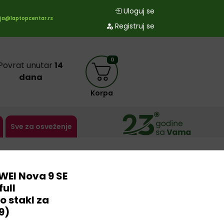
Uloguj se
ja@laptopcentar.rs
Registruj se
0
Povrat unutar
14
dana
Korpa
Sve za osveženje
EI Nova 9 SE
full
o stakl za
9)