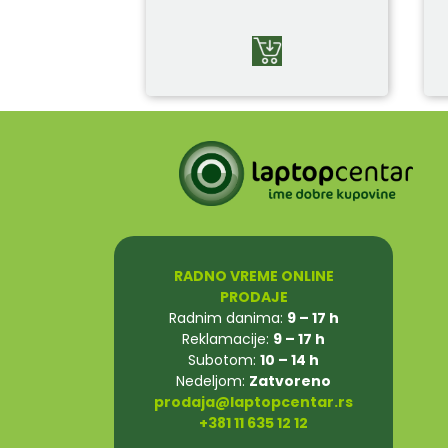
RADNO VREME ONLINE
PRODAJE
Radnim danima:
9 – 17 h
Reklamacije:
9 – 17 h
Subotom:
10 – 14 h
Nedeljom:
Zatvoreno
prodaja@laptopcentar.rs
+381 11 635 12 12