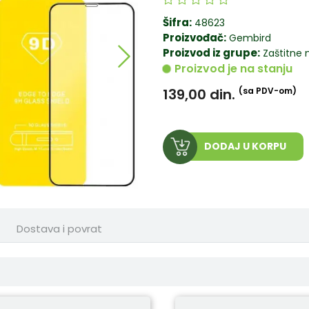
Šifra:
48623
Proizvođač:
Gembird
Proizvod iz grupe:
Zaštitne 
Proizvod je na stanju
139,00
din.
(sa PDV-om)
DODAJ U KORPU
Dostava i povrat