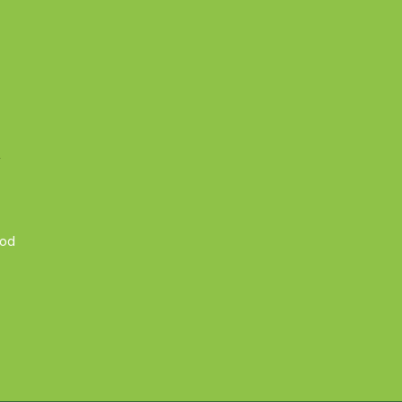
A
 od