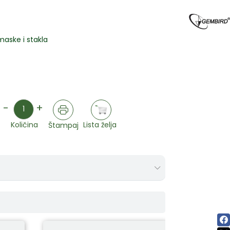
maske i stakla
Količina
-
+
Lista želja
Količina
Štampaj