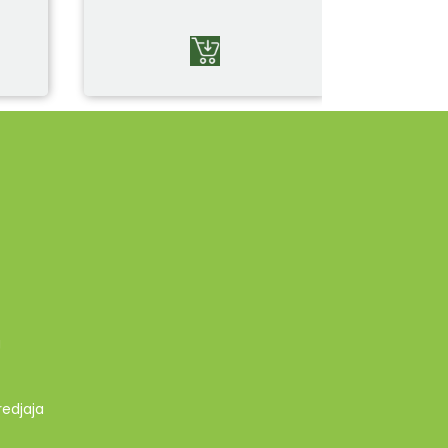
g
redjaja