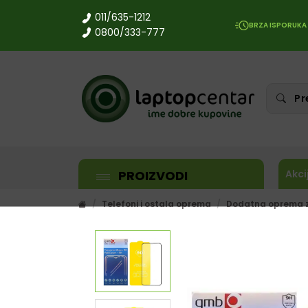
011/635-1212
BRZA ISPORUKA
0800/333-777
PROIZVODI
Akci
Telefoni i ostala oprema
Dodatna oprema z