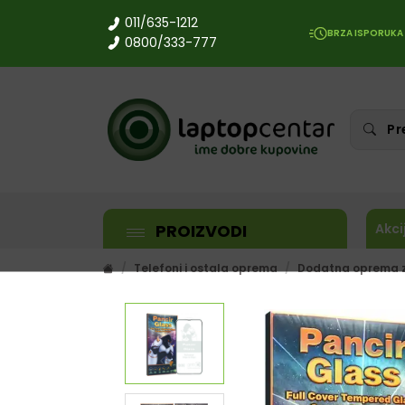
011/635-1212
BRZA ISPORUKA
0800/333-777
PROIZVODI
Akci
Telefoni i ostala oprema
Dodatna oprema z