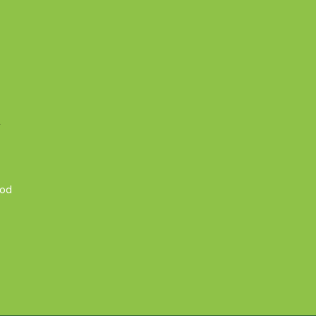
A
 od