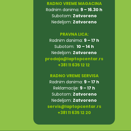
RADNO VREME MAGACINA
Radnim danima:
9 – 16.30 h
Subotom:
Zatvoreno
Nedeljom:
Zatvoreno
PRAVNA LICA:
Radnim danima:
9 – 17 h
Subotom:
10 – 14 h
Nedeljom:
Zatvoreno
prodaja@laptopcentar.rs
+381 11 635 12 12
RADNO VREME SERVISA
Radnim danima:
9 – 17 h
Reklamacije:
9 – 17 h
Subotom:
Zatvoreno
Nedeljom:
Zatvoreno
servis@laptopcentar.rs
+381 11 635 12 20