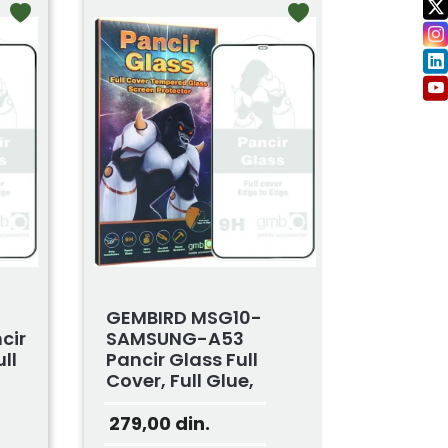
GEMBIRD MSG10-
cir
SAMSUNG-A53
ll
Pancir Glass Full
Cover, Full Glue,
0.33m...
279,00
din.