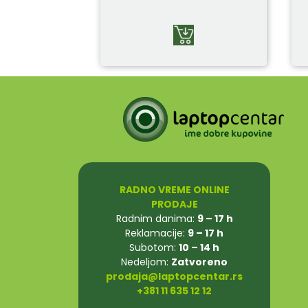
RADNO VREME ONLINE
PRODAJE
Radnim danima:
9 – 17 h
Reklamacije:
9 – 17 h
Subotom:
10 – 14 h
Nedeljom:
Zatvoreno
prodaja@laptopcentar.rs
+381 11 635 12 12