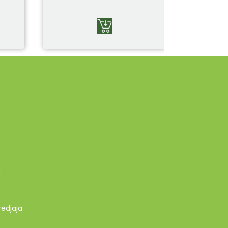
g
redjaja