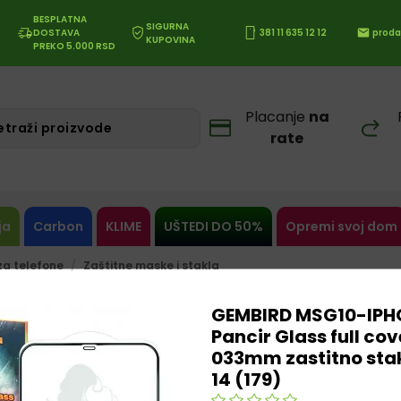
BESPLATNA
SIGURNA
DOSTAVA
381 11 635 12 12
proda
KUPOVINA
PREKO 5.000 RSD
Placanje
na
rate
ja
Carbon
KLIME
UŠTEDI DO 50%
Opremi svoj dom
a telefone
Zaštitne maske i stakla
GEMBIRD MSG10-IPH
Pancir Glass full cove
033mm zastitno stak
14 (179)