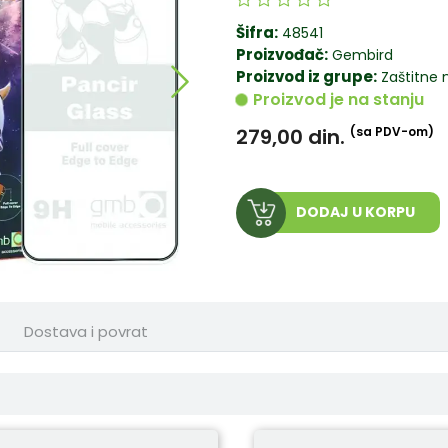
Šifra:
48541
Proizvođač:
Gembird
Proizvod iz grupe:
Zaštitne 
Proizvod je na stanju
279,00
din.
(sa PDV-om)
DODAJ U KORPU
Dostava i povrat