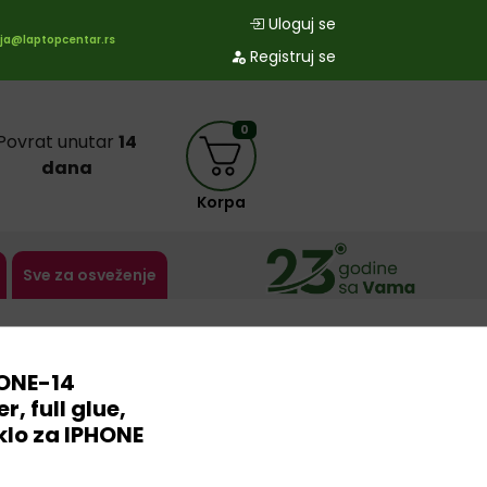
Uloguj se
ja@laptopcentar.rs
Registruj se
0
Povrat unutar
14
dana
Korpa
Sve za osveženje
ONE-14
r, full glue,
lo za IPHONE