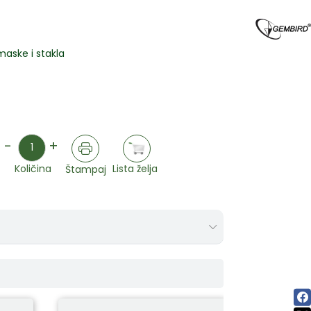
maske i stakla
Količina
-
+
Lista želja
Količina
Štampaj