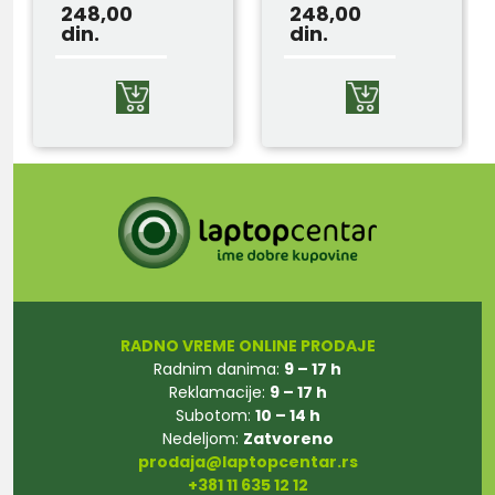
Magnetic Blue
Magnetic
248,00
248,00
din.
din.
Black
RADNO VREME ONLINE PRODAJE
Radnim danima:
9 – 17 h
Reklamacije:
9 – 17 h
Subotom:
10 – 14 h
Nedeljom:
Zatvoreno
prodaja@laptopcentar.rs
+381 11 635 12 12