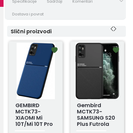
Specifikacije
Sadržaji
Komentari
Dostava i povrat
Slični proizvodi
GEMBIRD
Gembird
MCTK73-
MCTK73-
XIAOMI Mi
SAMSUNG S20
10T/Mi 10T Pro
Plus Futrola
Futrola Style
Style