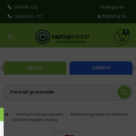
Uloguj se
011/635-1212
Registruj se
0800/333-777
0
AKCIJA
CARBON
Telefoni i ostala oprema
Dodatna oprema za telefone
Zaštitne maske i stakla