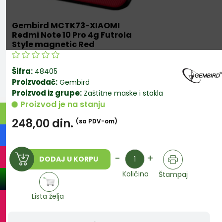
Gembird MCTK73-XIAOMI
Redmi Note 10 Pro 4g Futrola
Style magnetic Red
Šifra:
48405
Proizvođač:
Gembird
Proizvod iz grupe:
Zaštitne maske i stakla
Proizvod je na stanju
248,00
din.
(sa PDV-om)
Količina
-
+
DODAJ U KORPU
Količina
Štampaj
Lista želja