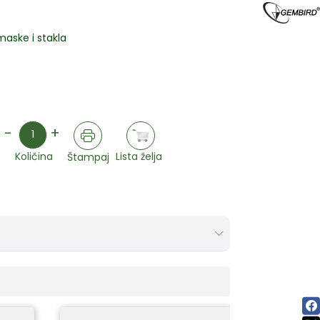
maske i stakla
Količina
-
+
Lista želja
Količina
Štampaj