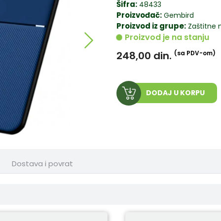
Šifra:
48433
Proizvođač:
Gembird
Proizvod iz grupe:
Zaštitne 
Proizvod je na stanju
248,00
din.
(sa PDV-om)
DODAJ U KORPU
Dostava i povrat