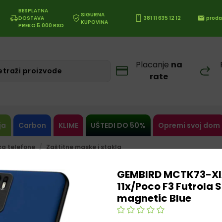
BESPLATNA
SIGURNA
DOSTAVA
381 11 635 12 12
proda
KUPOVINA
PREKO 5.000 RSD
Placanje
na
rate
ja
Carbon
KLIME
UŠTEDI DO 50%
Opremi svoj dom
a telefone
Zaštitne maske i stakla
GEMBIRD MCTK73-XI
11x/Poco F3 Futrola S
magnetic Blue