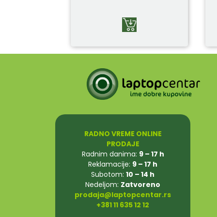
RADNO VREME ONLINE
PRODAJE
Radnim danima:
9 – 17 h
Reklamacije:
9 – 17 h
Subotom:
10 – 14 h
Nedeljom:
Zatvoreno
prodaja@laptopcentar.rs
+381 11 635 12 12