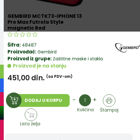
GEMBIRD MCTK73-IPHONE 13
Pro Max Futrola Style
magnetic Red
Šifra:
48487
Proizvođač:
Gembird
Proizvod iz grupe:
Zaštitne maske i stakla
Proizvod je na stanju
451,00
din.
(sa PDV-om)
Količina
-
+
DODAJ U KORPU
Količina
Štampaj
Lista želja