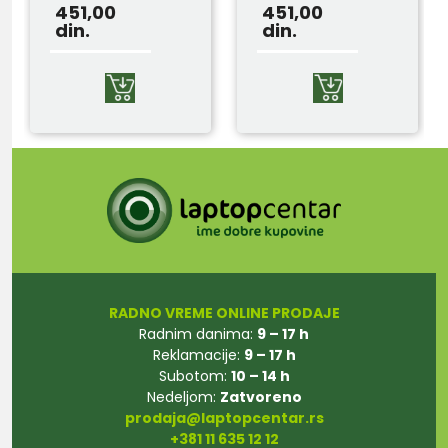
Magnetic Blue
451,00
451,00
din.
din.
RADNO VREME ONLINE PRODAJE
Radnim danima:
9 – 17 h
Reklamacije:
9 – 17 h
Subotom:
10 – 14 h
Nedeljom:
Zatvoreno
prodaja@laptopcentar.rs
+381 11 635 12 12