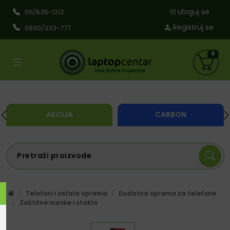
Uloguj se
011/635-1212
Registruj se
0800/333-777
0
AKCIJA
CARBON
Telefoni i ostala oprema
Dodatna oprema za telefone
Zaštitne maske i stakla