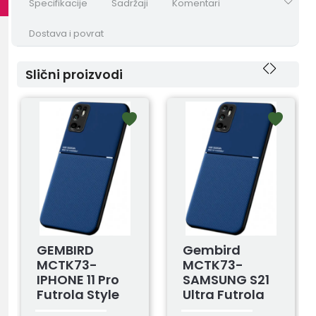
Specifikacije
Sadržaji
Komentari
Dostava i povrat
Slični proizvodi
GEMBIRD
Gembird
MCTK73-
MCTK73-
IPHONE 11 Pro
SAMSUNG S21
Futrola Style
Ultra Futrola
Magnetic Blue
Style