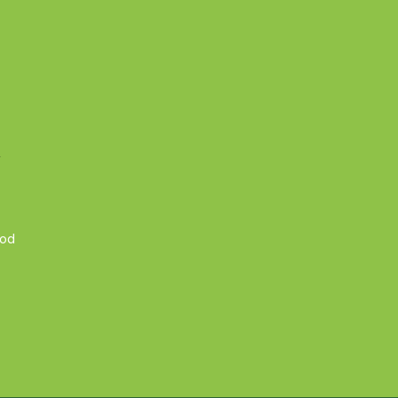
A
 od