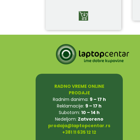
RADNO VREME ONLINE
PRODAJE
Radnim danima:
9 – 17 h
Reklamacije:
9 – 17 h
Subotom:
10 – 14 h
Nedeljom:
Zatvoreno
prodaja@laptopcentar.rs
+381 11 635 12 12