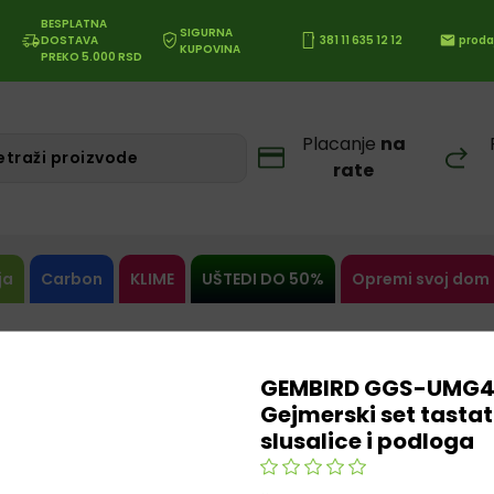
BESPLATNA
SIGURNA
DOSTAVA
381 11 635 12 12
proda
KUPOVINA
PREKO 5.000 RSD
Placanje
na
rate
ja
Carbon
KLIME
UŠTEDI DO 50%
Opremi svoj dom
GEMBIRD GGS-UMG4-
Gejmerski set tastat
slusalice i podloga