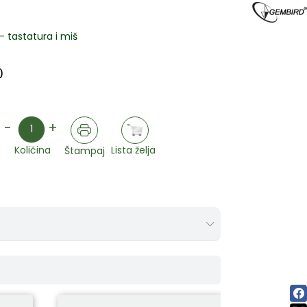
 tastatura i miš
)
Količina
-
+
Lista želja
Količina
Štampaj