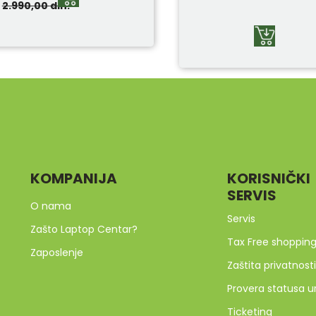
2.990,00
din.
KOMPANIJA
KORISNIČKI
SERVIS
O nama
Servis
Zašto Laptop Centar?
Tax Free shoppin
Zaposlenje
Zaštita privatnosti
Provera statusa u
Ticketing