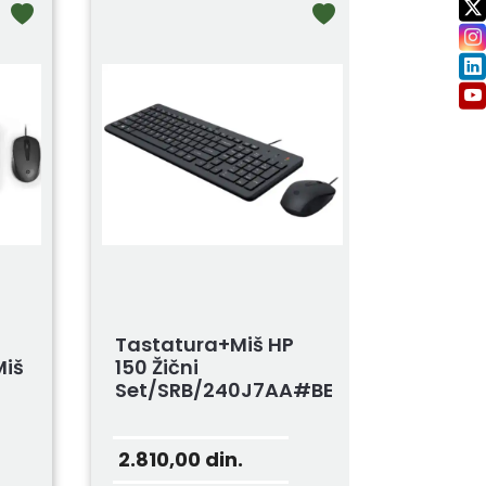
Tastatura+miš HP
Miš
150 Žični
Set/SRB/240J7AA#BED/crna
2.810,00
din.