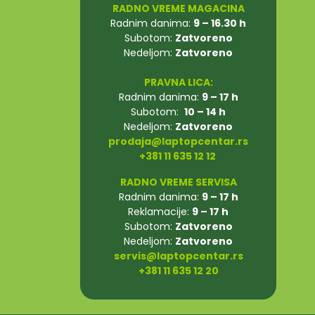
RADNO VREME MAGACINA
Radnim danima:
9 – 16.30 h
Subotom:
Zatvoreno
Nedeljom:
Zatvoreno
PRAVNA LICA:
Radnim danima:
9 – 17 h
Subotom:
10 – 14 h
Nedeljom:
Zatvoreno
prodaja@laptopcentar.rs
+381 11 635 12 12
RADNO VREME SERVISA
Radnim danima:
9 – 17 h
Reklamacije:
9 – 17 h
Subotom:
Zatvoreno
Nedeljom:
Zatvoreno
servis@laptopcentar.rs
+381 11 635 12 20