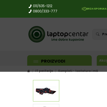
011/635-1212
BRZA ISPORUKA
0800/333-777
PROIZVODI
Akci
IT periferija
Kompleti - tastatura i miš