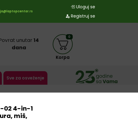
Uloguj se
ja@laptopcentar.rs
Registruj se
0
Povrat unutar
14
dana
Korpa
Sve za osveženje
02 4-in-1
ura, miš,