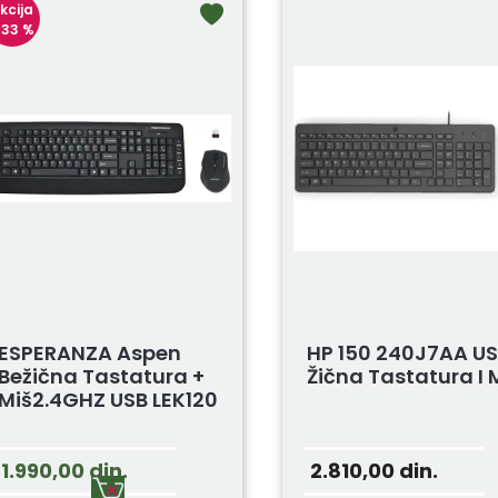
kcija
 33 %
ESPERANZA Aspen
HP 150 240J7AA US
Bežična Tastatura +
Žična Tastatura I 
Miš2.4GHZ USB LEK120
1.990,00
din.
2.810,00
din.