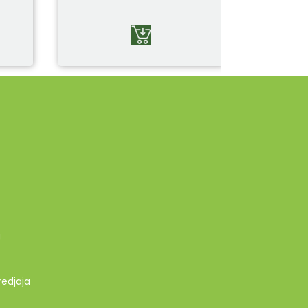
g
redjaja