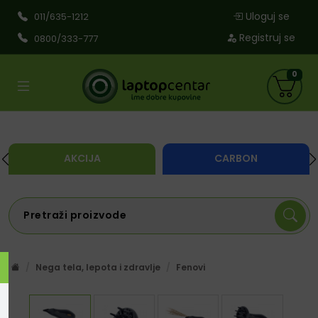
Uloguj se
011/635-1212
Registruj se
0800/333-777
0
AKCIJA
CARBON
Nega tela, lepota i zdravlje
Fenovi