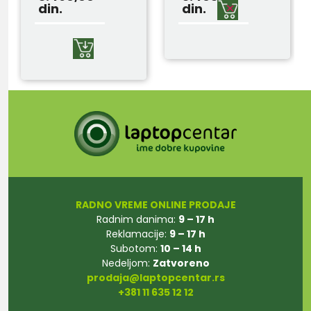
din.
din.
RADNO VREME ONLINE PRODAJE
Radnim danima:
9 – 17 h
Reklamacije:
9 – 17 h
Subotom:
10 – 14 h
Nedeljom:
Zatvoreno
prodaja@laptopcentar.rs
+381 11 635 12 12