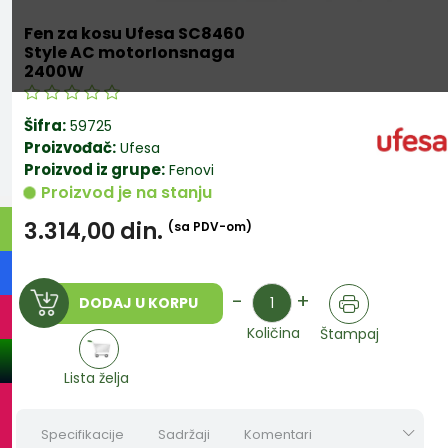
Fen za kosu Ufesa SC8460
Style AC motorIonsnaga
2400W
Šifra:
59725
Proizvođač:
Ufesa
Proizvod iz grupe:
Fenovi
Proizvod je na stanju
3.314,00
din.
(sa PDV-om)
Količina
-
+
DODAJ U KORPU
Količina
Štampaj
Lista želja
Specifikacije
Sadržaji
Komentari