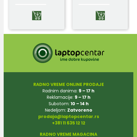
RADNO VREME ONLINE PRODAJE
Radnim danima:
9 – 17 h
Reklamacije:
9 – 17 h
Subotom:
10 – 14 h
Nedeljom:
Zatvoreno
prodaja@laptopcentar.rs
+381 11 635 12 12
RADNO VREME MAGACINA