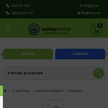
Uloguj se
011/635-1212
Registruj se
0800/333-777
0
AKCIJA
CARBON
IT periferija
Kablovi i adapteri
Adapteri