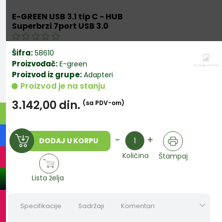
E-GREEN USB 3.1 tip C - HUB
Superbrzi 7port USB 3.0
Šifra:
58610
Proizvođač:
E-green
Proizvod iz grupe:
Adapteri
Proizvod je na stanju
3.142,00
din.
(sa PDV-om)
Količina
-
+
DODAJ U KORPU
Količina
Štampaj
Lista želja
Specifikacije
Sadržaji
Komentari