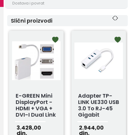
Dostava i povrat
Slični proizvodi
E-GREEN Mini
Adapter TP-
DisplayPort -
LINK UE330 USB
HDMI + VGA +
3.0 To RJ-45
DVI-I Dual Link
Gigabit
Ethernet
Network/1x ...
3.428,00
2.944,00
din.
din.