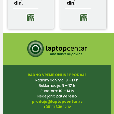
din.
din.
RADNO VREME ONLINE PRODAJE
Radnim danima:
9 – 17 h
Reklamacije:
9 – 17 h
Subotom:
10 – 14 h
Nedeljom:
Zatvoreno
prodaja@laptopcentar.rs
+381 11 635 12 12