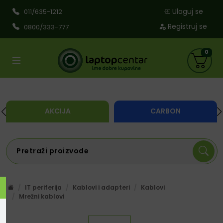
Uloguj se
011/635-1212
Registruj se
0800/333-777
0
AKCIJA
CARBON
IT periferija
Kablovi i adapteri
Kablovi
Mrežni kablovi