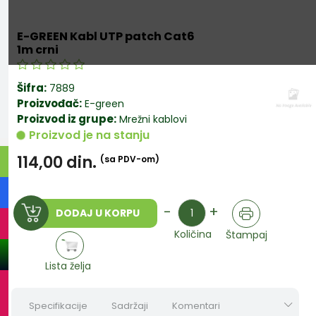
E-GREEN Kabl UTP patch Cat6
1m crni
Šifra:
7889
Proizvođač:
E-green
Proizvod iz grupe:
Mrežni kablovi
Proizvod je na stanju
114,00
din.
(sa PDV-om)
Količina
-
+
DODAJ U KORPU
Količina
Štampaj
Lista želja
Specifikacije
Sadržaji
Komentari