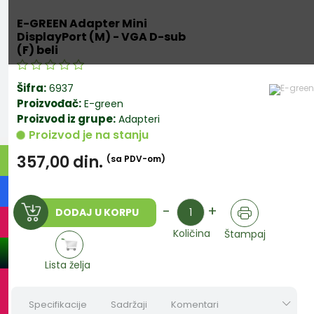
E-GREEN Adapter Mini
DisplayPort (M) - VGA D-sub
(F) beli
Šifra:
6937
Proizvođač:
E-green
Proizvod iz grupe:
Adapteri
Proizvod je na stanju
357,00
din.
(sa PDV-om)
Količina
-
+
DODAJ U KORPU
Količina
Štampaj
Lista želja
Specifikacije
Sadržaji
Komentari