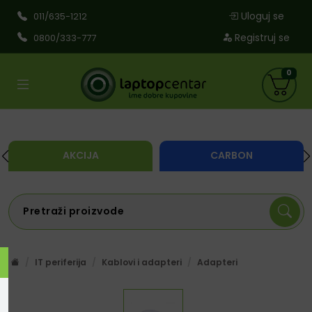
Uloguj se
011/635-1212
Registruj se
0800/333-777
0
AKCIJA
CARBON
IT periferija
Kablovi i adapteri
Adapteri