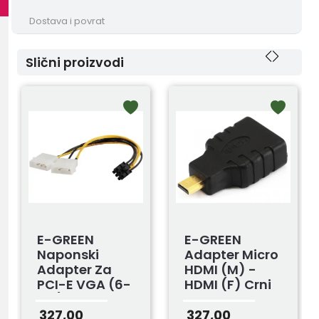
Dostava i povrat
Slični proizvodi
E-GREEN
E-GREEN
Naponski
Adapter Micro
Adapter Za
HDMI (M) -
PCI-E VGA (6-
HDMI (F) Crni
Pin) -2x Molex
327,00
327,00