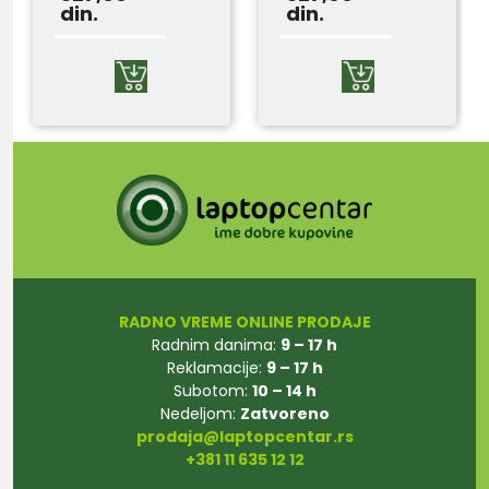
din.
din.
RADNO VREME ONLINE PRODAJE
Radnim danima:
9 – 17 h
Reklamacije:
9 – 17 h
Subotom:
10 – 14 h
Nedeljom:
Zatvoreno
prodaja@laptopcentar.rs
+381 11 635 12 12