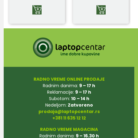
RADNO VREME ONLINE PRODAJE
Radnim danima:
9 – 17 h
Reklamacije:
9 – 17 h
Subotom:
10 – 14 h
Nedeljom:
Zatvoreno
prodaja@laptopcentar.rs
+381 11 635 12 12
RADNO VREME MAGACINA
Radnim danima:
9 – 16.30 h