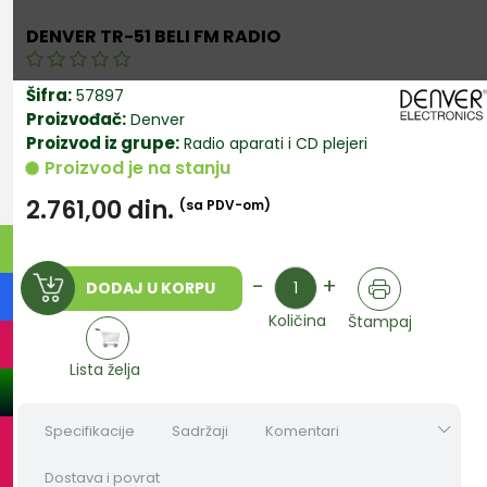
DENVER TR-51 BELI FM RADIO
Šifra:
57897
Proizvođač:
Denver
Proizvod iz grupe:
Radio aparati i CD plejeri
Proizvod je na stanju
2.761,00
din.
(sa PDV-om)
Količina
-
+
DODAJ U KORPU
Količina
Štampaj
Lista želja
Specifikacije
Sadržaji
Komentari
Dostava i povrat