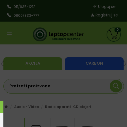
Uloguj se
011/635-1212
Registruj se
0800/333-777
0
AKCIJA
CARBON
Audio - Video
Radio aparati i CD plejeri