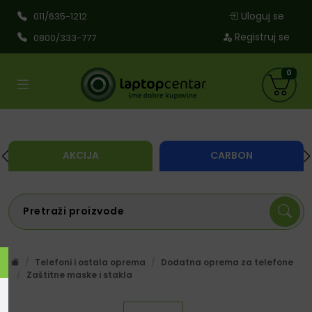
Uloguj se
011/635-1212
Registruj se
0800/333-777
0
AKCIJA
CARBON
Telefoni i ostala oprema
Dodatna oprema za telefone
Zaštitne maske i stakla