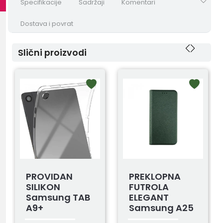
Specifikacije
Sadržaji
Komentari
Dostava i povrat
Slični proizvodi
PROVIDAN
PREKLOPNA
SILIKON
FUTROLA
Samsung TAB
ELEGANT
A9+
Samsung A25
MASLINASTA