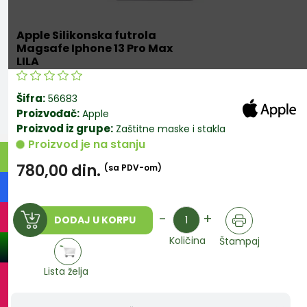
Apple Silikonska futrola
Magsafe Iphone 13 Pro Max
LILA
Šifra:
56683
Proizvođač:
Apple
Proizvod iz grupe:
Zaštitne maske i stakla
Proizvod je na stanju
780,00
din.
(sa PDV-om)
Količina
-
+
DODAJ U KORPU
Količina
Štampaj
Lista želja