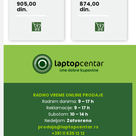
905,00
874,00
din.
din.
RADNO VREME ONLINE PRODAJE
Radnim danima:
9 – 17 h
Reklamacije:
9 – 17 h
Subotom:
10 – 14 h
Nedeljom:
Zatvoreno
prodaja@laptopcentar.rs
+381 11 635 12 12