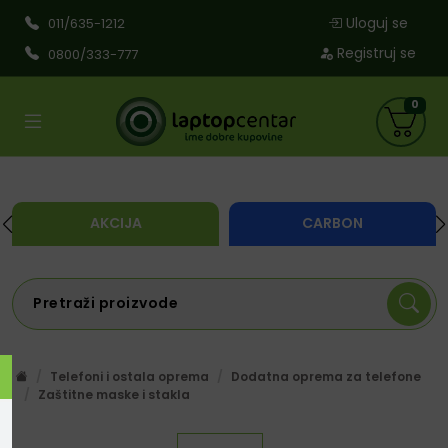
Uloguj se
011/635-1212
Registruj se
0800/333-777
0
AKCIJA
CARBON
Telefoni i ostala oprema
Dodatna oprema za telefone
Zaštitne maske i stakla