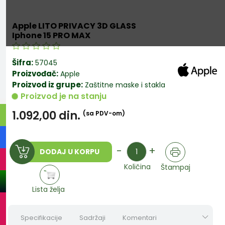
Apple LITO PRIVACY 3D GLASS
Iphone 15 PRO MAX
Šifra:
57045
Proizvođač:
Apple
Proizvod iz grupe:
Zaštitne maske i stakla
Proizvod je na stanju
1.092,00
din.
(sa PDV-om)
Količina
-
+
DODAJ U KORPU
Količina
Štampaj
Lista želja
Specifikacije
Sadržaji
Komentari