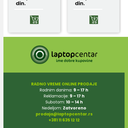
din.
din.
RADNO VREME ONLINE PRODAJE
Radnim danima:
9 – 17 h
Reklamacije:
9 – 17 h
Subotom:
10 – 14 h
Nedeljom:
Zatvoreno
prodaja@laptopcentar.rs
+381 11 635 12 12