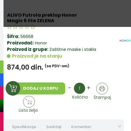
ALIVO Futrola preklop Honor
Magic 6 lite ZELENA
Šifra:
56668
Proizvođač:
Honor
Proizvod iz grupe:
Zaštitne maske i stakla
Proizvod je na stanju
874,00
din.
(sa PDV-om)
Količina
-
+
DODAJ U KORPU
Količina
Štampaj
Lista želja
Specifikacije
Sadržaji
Komentari