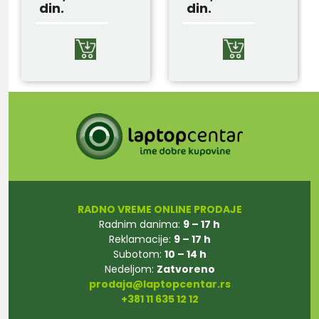
din.
din.
RADNO VREME ONLINE PRODAJE
Radnim danima:
9 – 17 h
Reklamacije:
9 – 17 h
Subotom:
10 – 14 h
Nedeljom:
Zatvoreno
prodaja@laptopcentar.rs
+381 11 635 12 12