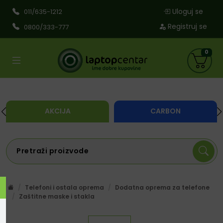
Uloguj se
011/635-1212
Registruj se
0800/333-777
0
AKCIJA
CARBON
Telefoni i ostala oprema
Dodatna oprema za telefone
Zaštitne maske i stakla