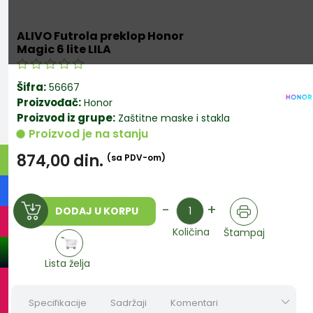
ALIVO Futrola preklop Honor
Magic 6 lite LILA
Šifra:
56667
Proizvođač:
Honor
Proizvod iz grupe:
Zaštitne maske i stakla
Proizvod je na stanju
874,00
din.
(sa PDV-om)
Količina
-
+
DODAJ U KORPU
Količina
Štampaj
Lista želja
Specifikacije
Sadržaji
Komentari