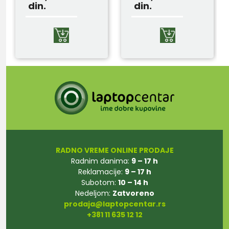
din.
din.
RADNO VREME ONLINE PRODAJE
Radnim danima:
9 – 17 h
Reklamacije:
9 – 17 h
Subotom:
10 – 14 h
Nedeljom:
Zatvoreno
prodaja@laptopcentar.rs
+381 11 635 12 12