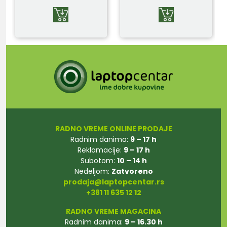
RADNO VREME ONLINE PRODAJE
Radnim danima:
9 – 17 h
Reklamacije:
9 – 17 h
Subotom:
10 – 14 h
Nedeljom:
Zatvoreno
prodaja@laptopcentar.rs
+381 11 635 12 12
RADNO VREME MAGACINA
Radnim danima:
9 – 16.30 h