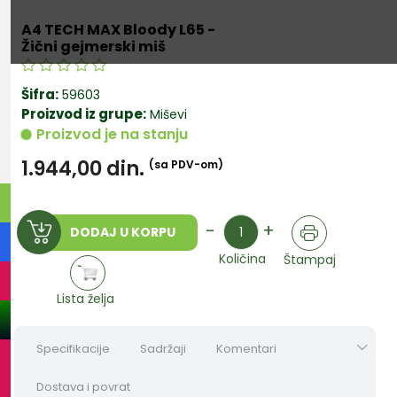
A4 TECH MAX Bloody L65 -
Žični gejmerski miš
Šifra:
59603
Proizvod iz grupe:
Miševi
Proizvod je na stanju
1.944,00
din.
(sa PDV-om)
Količina
-
+
DODAJ U KORPU
Količina
Štampaj
Lista želja
Specifikacije
Sadržaji
Komentari
Dostava i povrat