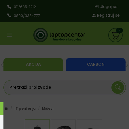
Uloguj se
011/635-1212
Registruj se
0800/333-777
0
AKCIJA
CARBON
IT periferija
Miševi