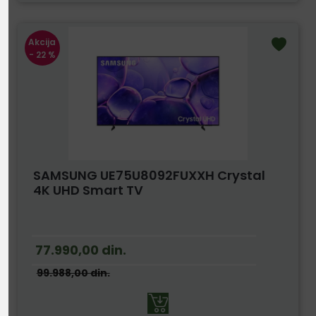
Akcija
- 22 %
SAMSUNG UE75U8092FUXXH Crystal
4K UHD Smart TV
77.990,00
din.
99.988,00
din.