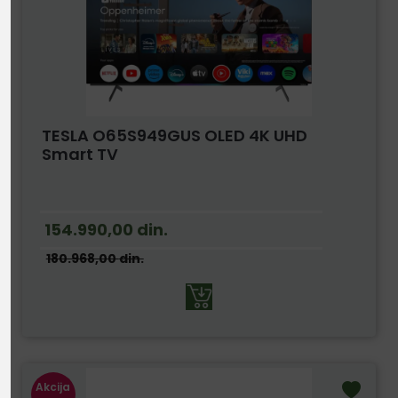
TESLA O65S949GUS OLED 4K UHD
Smart TV
154.990,00
din.
180.968,00
din.
Akcija