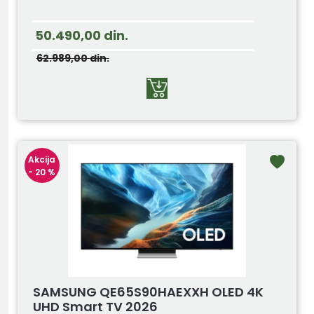
50.490,00
din.
62.989,00
din.
Akcija
- 20 %
SAMSUNG QE65S90HAEXXH OLED 4K
UHD Smart TV 2026