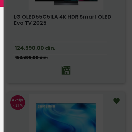
LG OLED55C51LA 4K HDR Smart OLED
Evo TV 2025
124.990,00
din.
163.605,00
din.
Akcija
- 21 %