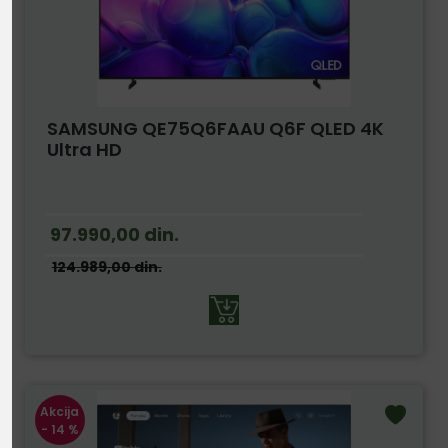
SAMSUNG QE75Q6FAAU Q6F QLED 4K
Ultra HD
97.990,00
din.
124.989,00
din.
Akcija
- 14 %