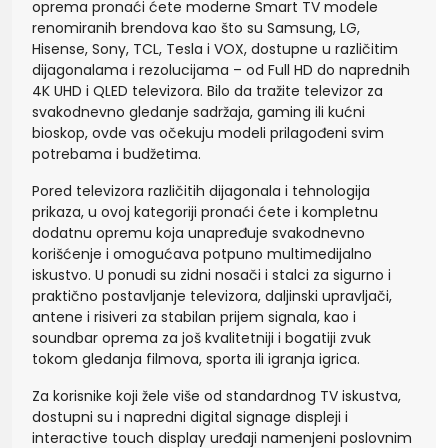
oprema pronaći ćete moderne Smart TV modele
renomiranih brendova kao što su Samsung, LG,
Hisense, Sony, TCL, Tesla i VOX, dostupne u različitim
dijagonalama i rezolucijama – od Full HD do naprednih
4K UHD i QLED televizora. Bilo da tražite televizor za
svakodnevno gledanje sadržaja, gaming ili kućni
bioskop, ovde vas očekuju modeli prilagođeni svim
potrebama i budžetima.
Pored televizora različitih dijagonala i tehnologija
prikaza, u ovoj kategoriji pronaći ćete i kompletnu
dodatnu opremu koja unapređuje svakodnevno
korišćenje i omogućava potpuno multimedijalno
iskustvo. U ponudi su zidni nosači i stalci za sigurno i
praktično postavljanje televizora, daljinski upravljači,
antene i risiveri za stabilan prijem signala, kao i
soundbar oprema za još kvalitetniji i bogatiji zvuk
tokom gledanja filmova, sporta ili igranja igrica.
Za korisnike koji žele više od standardnog TV iskustva,
dostupni su i napredni digital signage displeji i
interactive touch display uređaji namenjeni poslovnim