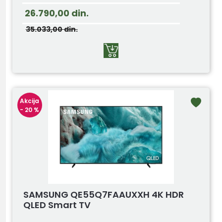
26.790,00
din.
35.033,00
din.
Akcija
- 20 %
SAMSUNG QE55Q7FAAUXXH 4K HDR
QLED Smart TV