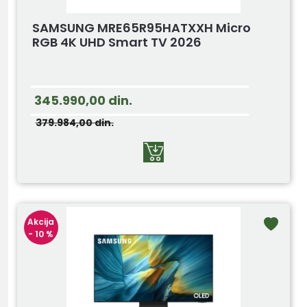
SAMSUNG MRE65R95HATXXH Micro
RGB 4K UHD Smart TV 2026
345.990,00
din.
379.984,00
din.
Akcija
- 10 %