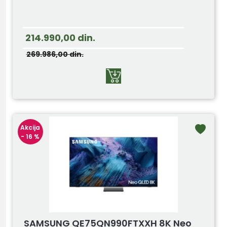
214.990,00
din.
269.986,00
din.
Akcija
- 16 %
SAMSUNG QE75QN990FTXXH 8K Neo