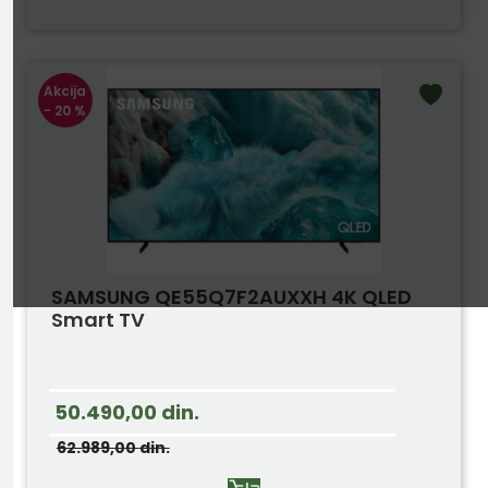
Akcija
- 20 %
SAMSUNG QE55Q7F2AUXXH 4K QLED
Smart TV
50.490,00
din.
62.989,00
din.