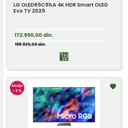
LG OLED65C51LA 4K HDR Smart OLED
Evo TV 2025
172.990,00
din.
198.925,00
din.
Akcija
- 9 %