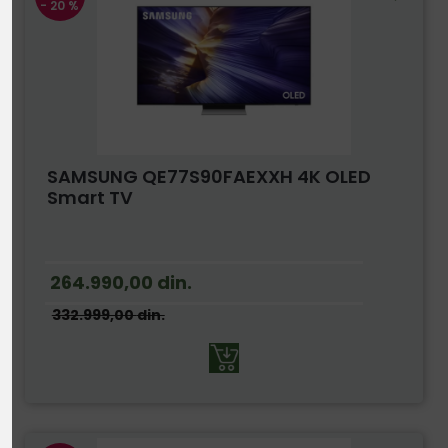
- 20 %
SAMSUNG QE77S90FAEXXH 4K OLED
Smart TV
264.990,00
din.
332.999,00
din.