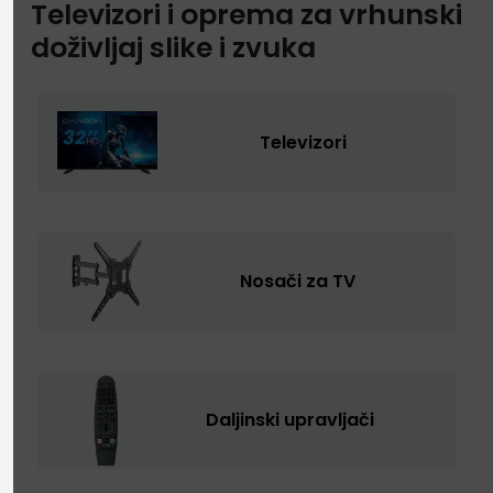
Televizori i oprema za vrhunski
doživljaj slike i zvuka
Televizori
Nosači za TV
Daljinski upravljači