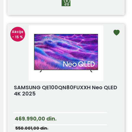
Akcija
- 15 %
SAMSUNG QE100QN80FUXXH Neo QLED
4K 2025
469.990,00
din.
550.001,00
din.