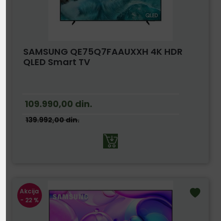
SAMSUNG QE75Q7FAAUXXH 4K HDR
QLED Smart TV
109.990,00
din.
139.992,00
din.
Akcija
- 22 %