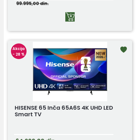
99.995,00
din.
Akcija
- 28 %
HISENSE 65 Inča 65A6S 4K UHD LED
Smart TV