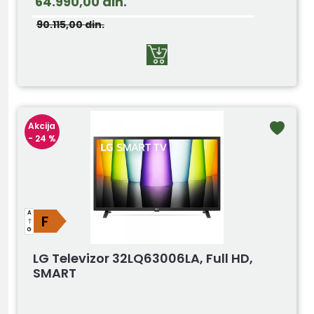
64.990,00
din.
90.115,00
din.
Akcija
- 24 %
A
F
G
LG Televizor 32LQ63006LA, Full HD,
SMART