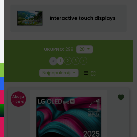
Interactive touch displays
UKUPNO:
299
20
«
1
2
3
»
Najpopularniji
Akcija
- 24 %