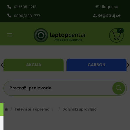
Uloguj se
011/635-1212
Registruj se
0800/333-777
0
AKCIJA
CARBON
Televizori i oprema
Daljinski upravljači