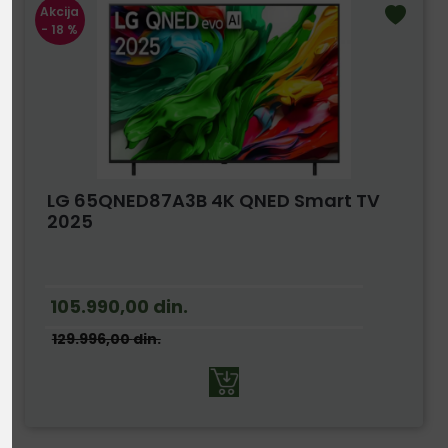
Akcija
- 18 %
LG 65QNED87A3B 4K QNED Smart TV
2025
105.990,00
din.
129.996,00
din.