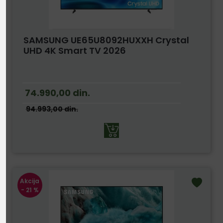
SAMSUNG UE65U8092HUXXH Crystal
UHD 4K Smart TV 2026
74.990,00
din.
94.993,00
din.
Akcija
- 21 %