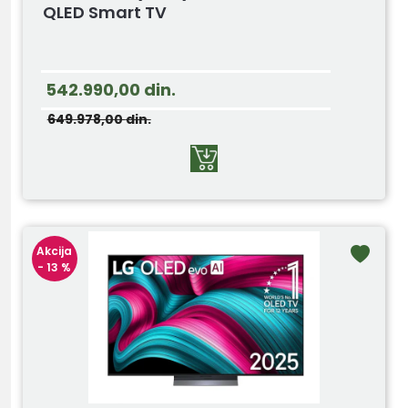
QLED Smart TV
542.990,00
din.
649.978,00
din.
Akcija
- 13 %