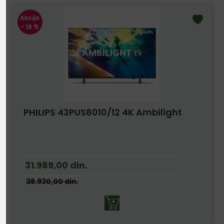
Akcija
- 18 %
PHILIPS 43PUS8010/12 4K Ambilight
31.989,00
din.
38.930,00
din.