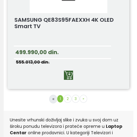
SAMSUNG QE83S95FAEXXH 4K OLED
Smart TV
499.990,00
din.
555.013,00
din.
«
1
2
3
»
Unesite vrhunski doživljaj slike i zvuka u svoj dom uz
široku ponudu televizora i prateće opreme u
Laptop
Centar
online prodavnici. U kategoriji Televizori i